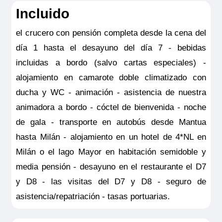
Incluido
NOTAS:
Este seguro opcional sólo es
el crucero con pensión completa desde la cena del
válido para clientes residentes en España
día 1 hasta el desayuno del día 7 - bebidas
y deberá ser contratado y pagado en el
incluidas a bordo (salvo cartas especiales) -
momento de la confirmación del viaje. Las
alojamiento en camarote doble climatizado con
coberturas del seguro son válidas
ducha y WC - animación - asistencia de nuestra
solamente para los servicios contratados
animadora a bordo - cóctel de bienvenida - noche
en la propia agencia donde se emitió el
de gala - transporte en autobús desde Mantua
seguro.
hasta Milán - alojamiento en un hotel de 4*NL en
Milán o el lago Mayor en habitación semidoble y
media pensión - desayuno en el restaurante el D7
y D8 - las visitas del D7 y D8 - seguro de
asistencia/repatriación - tasas portuarias.