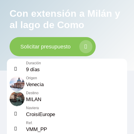
Con extensión a Milán y
al lago de Como
Solicitar presupuesto
Duración
9 días
Origen
Venecia
Destino
MILAN
Naviera
CroisiEurope
Ref.
VMM_PP