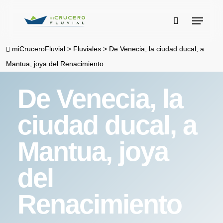
Skip
Menu
to
buscar
main
miCruceroFluvial
>
Fluviales
>
De Venecia, la ciudad ducal, a
content
Mantua, joya del Renacimiento
De Venecia, la
ciudad ducal, a
Mantua, joya
del
Renacimiento