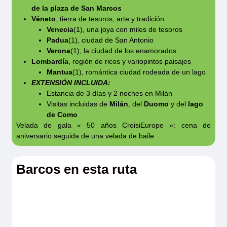
(1) Excursiones opcionales.
de la plaza de San Marcos
Véneto
, tierra de tesoros, arte y tradición
Venecia
(1), una joya con miles de tesoros
(2) Los pasajeros no pueden quedarse a bordo
Padua
(1), ciudad de San Antonio
durante la navegación entre Chioggia y Porto
Verona
(1), la ciudad de los enamorados
Lombardía
, región de ricos y variopintos paisajes
Viro.
Mantua
(1), romántica ciudad rodeada de un lago
EXTENSIÓN INCLUIDA:
(3) Cuando el anfiteatro esté cerrado, y en los
Estancia de 3 días y 2 noches en Milán
Visitas incluidas de
Milán
, del
Duomo
y del
lago
meses de julio y agosto, se visitarán los
de Como
maravillosos jardines Giusti, diseñados por
Velada de gala « 50 años CroisiEurope »: cena de
Auguste Giusti en 1570.
aniversario seguida de una velada de baile
(4) Recomendado: llegada el 1.º día a Venecia
Barcos en esta ruta
(VCE) antes de las 17:00, salida el 9.º día de
Milán (MXP) o Linate después de las 11:00.
(5) El Palacio Ducal está cerrado los lunes y