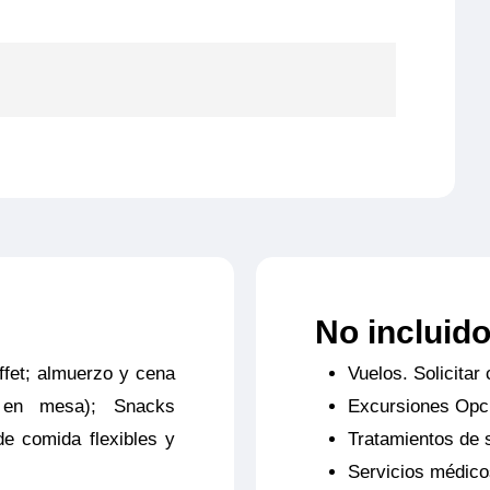
 y Anulación Diamond
€ por persona.
 350.000 € por persona
No incluid
ffet; almuerzo y cena
Vuelos. Solicitar 
ateriales al equipaje: Hasta 1.000 € por
s en mesa); Snacks
Excursiones Opc
de comida flexibles y
Tratamientos de 
erturas de la Póliza opción hasta 3.500
Servicios médico