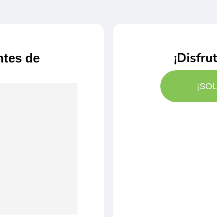
¡Disfru
ntes de
¡SO
comienza dos horas
e ser a partir de las
re el embarque dos
 sus documentos de
vés del tiempo: 35€
asaporte en vigor
 UE han de consultar
ealizará después del
estacado: 35€ por