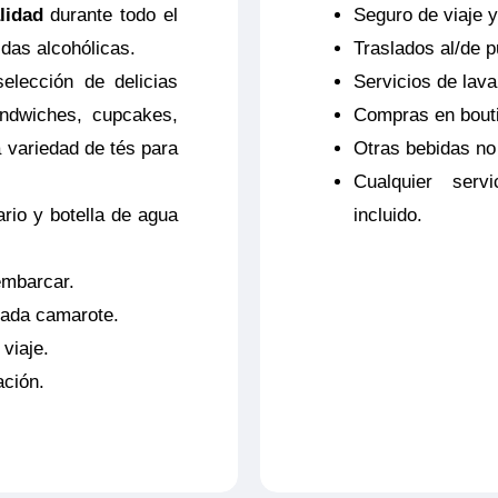
lidad
durante todo el
Seguro de viaje y
 válido para clientes residentes en España
idas alcohólicas.
Traslados al/de p
l momento de la confirmación del viaje. Las
elección de delicias
Servicios de lava
amente para los servicios contratados en la
ndwiches, cupcakes,
Compras en bouti
uro.
 variedad de tés para
Otras bebidas n
Cualquier ser
ario y botella de agua
incluido.
embarcar.
ada camarote.
viaje.
ación.