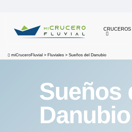
Skip
to
main
CRUCEROS
content
miCruceroFluvial
>
Fluviales
>
Sueños del Danubio
Sueños 
Danubio