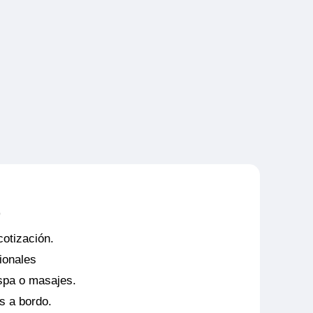
o
cotización.
ionales
spa o masajes.
s a bordo.