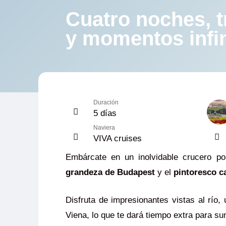
Cuatro noches, t
y momentos infi
Duración
5 días
Naviera
VIVA cruises
Embárcate en un inolvidable crucero p
grandeza de Budapest
y el
pintoresco c
Disfruta de impresionantes vistas al río
Viena, lo que te dará tiempo extra para sum