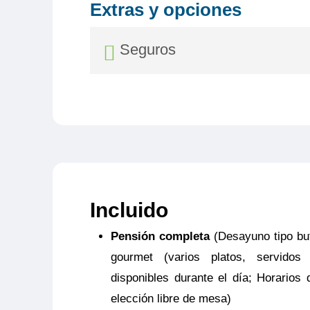
Extras y opciones
Seguros
Seguro Asistencia
Desde 39,00€
- Gastos de Anulación
: Hasta 3.500 
- Gastos médicos en Mundo
: Hasta
Incluido
Pensión completa
(Desayuno tipo bu
-
Gestión de equipaje.
Robo y daños m
gourmet (varios platos, servido
persona
disponibles durante el día; Horarios 
Consulta aquí el resumen de las cob
elección libre de mesa)