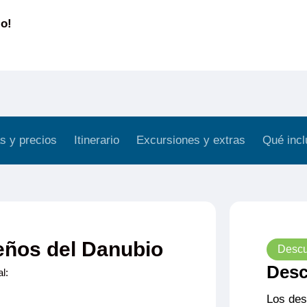
io!
s y precios
Itinerario
Excursiones y extras
Qué incl
eños del Danubio
Descu
Desc
l:
Los des