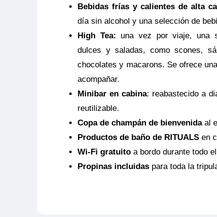
Bebidas frías y calientes de alta ca
NOTAS:
Este seguro opcional sólo es
día sin alcohol y una selección de beb
y deberá ser contratado y pagado en e
High Tea:
una vez por viaje, una s
coberturas del seguro son válidas sol
dulces y saladas, como scones, sá
propia agencia donde se emitió el seg
chocolates y macarons. Se ofrece una
acompañar.
Minibar en cabina
: reabastecido a di
reutilizable.
Copa de champán de bienvenida
al 
Productos de baño de RITUALS
en c
Wi-Fi gratuito
a bordo durante todo el 
Propinas incluidas
para toda la tripul