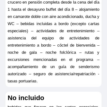
crucero en pensión completa desde la cena del día
válido para clientes residentes en España
1 hasta el desayuno buffet del día 8 – alojamiento
y deberá ser contratado y pagado en el
en camarote doble con aire acondicionado, ducha y
momento de la confirmación del viaje. Las
WC – bebidas incluidas a bordo (excepto cartas
coberturas del seguro son válidas
especiales) – actividades de entretenimiento –
solamente para los servicios contratados
asistencia del equipo de actividades de
en la propia agencia donde se emitió el
entretenimiento a bordo – cóctel de bienvenida –
seguro.
noche de gala – noche folclórica – rutas y
excursiones mencionadas en el programa –
acompañamiento de un guía de senderismo
autorizado – seguro de asistencia/repatriación -
tasas portuarias.
No incluido