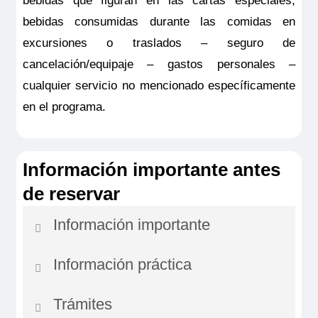
bebidas que figuran en las cartas especiales,
bebidas consumidas durante las comidas en
excursiones o traslados – seguro de
cancelación/equipaje – gastos personales –
cualquier servicio no mencionado específicamente
en el programa.
Información importante antes
de reservar
Información importante
Información práctica
Atención: la navegación está ligada a las
condiciones meteorológicas que puedan
Trámites
Dificultad
: nivel 2 (en una escala de 5)
perturbar los itinerarios y en algunos casos las