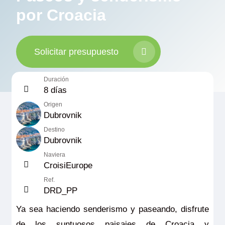
por Croacia
Solicitar presupuesto
Duración
8 días
Origen
Dubrovnik
Destino
Dubrovnik
Naviera
CroisiEurope
Ref.
DRD_PP
Ya sea haciendo senderismo y paseando, disfrute
de los suntuosos paisajes de Croacia y