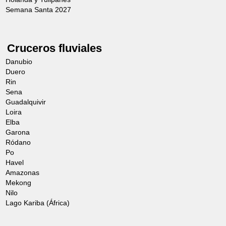
Semana Santa 2027
• antiséptico intestinal y los medicamentos
personales en caso de seguir un tratamiento.
Cruceros fluviales
Danubio
Duero
Rin
Sena
Guadalquivir
Loira
Elba
Garona
Ródano
Po
Havel
Amazonas
Mekong
Nilo
Lago Kariba (África)