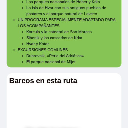
Los parques nacionales de Hober y Krka
La isla de Hvar con sus antiguos pueblos de
pastores y el parque natural de Lovcen.
La mochila es imprescindible (30L máximo).
UN PROGRAMA ESPECIALMENTE ADAPTADO PARA
Contenido: suéter, impermeable, picnic, una
LOS ACOMPAÑANTES
Korcula y la catedral de San Marcos
botella de agua y protector solar. La elección
Sibenik y las cascadas de Krka
de la mochila determinará la comodidad y por
Hvar y Kotor
lo tanto el placer durante el paseo. Se
EXCURSIONES COMUNES
Dubrovnik, «Perla del Adriático»
recomienda una mochila de tamaño adecuado,
El parque nacional de Mljet
sólida, con correas acolchadas para los
hombros, tejido duradero e impermeable. No
Barcos en esta ruta
hay porteadores.
El calzado
Un buen calzado debe ser cómodo y que no
haga daño. Antes de salir, es necesario