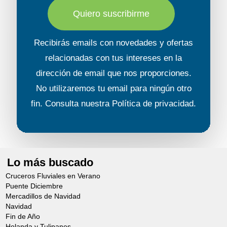
En todas nuestras excursiones, el guía lleva un
Quiero suscribirme
botiquín de primeros auxilios. Sin embargo, es
Recibirás emails con novedades y ofertas
obligatorio llevar un botiquín personal, variable
relacionadas con tus intereses en la
en función del destino, que incluirá como
dirección de email que nos proporciones.
mínimo:
No utilizaremos tu email para ningún otro
• vendas elásticas
fin. Consulta nuestra
Política de privacidad
.
• apósitos
• analgésicos
Lo más buscado
Cruceros Fluviales en Verano
• repelente antimosquitos
Puente Diciembre
Mercadillos de Navidad
Navidad
• colirio
Fin de Año
Holanda y Tulipanes