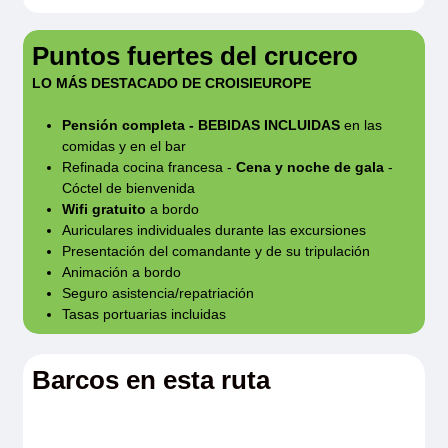
pueden sufrir variaciones sin que esto pueda
tomarse como motivo de reclamación.
Puntos fuertes del crucero
LO MÁS DESTACADO DE CROISIEUROPE
(1) Excursiones opcionales.
Pensión completa - BEBIDAS INCLUIDAS
en las
(2) En función de la marea, la escala de Bourg
comidas y en el bar
Refinada cocina francesa -
Cena y noche de gala
-
se puede sustituir por Liborna y Blaye.
Cóctel de bienvenida
Wifi gratuito
a bordo
*El consumo excesivo de alcohol es peligroso
Auriculares individuales durante las excursiones
Presentación del comandante y de su tripulación
para la salud; beba con moderación.
Animación a bordo
Seguro asistencia/repatriación
Tasas portuarias incluidas
Sujeto a las condiciones generales y
particulares así como anexos del folleto
Barcos en esta ruta
general CroisiEurope del año en curso.
Información válida para la edición 2025