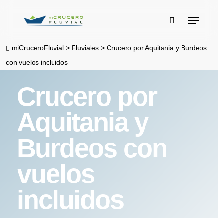
Skip
Menu
to
buscar
main
miCruceroFluvial
>
Fluviales
>
Crucero por Aquitania y Burdeos
content
con vuelos incluidos
Crucero por
Aquitania y
Burdeos con
vuelos
incluidos