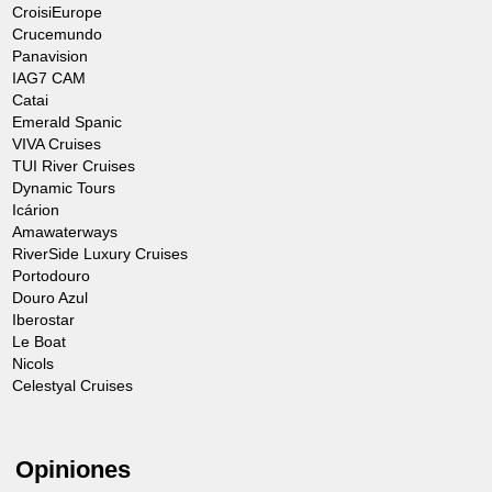
CroisiEurope
Crucemundo
Panavision
IAG7 CAM
Catai
Emerald Spanic
VIVA Cruises
TUI River Cruises
Dynamic Tours
Icárion
Amawaterways
RiverSide Luxury Cruises
Portodouro
Douro Azul
Iberostar
Le Boat
Nicols
Celestyal Cruises
Opiniones