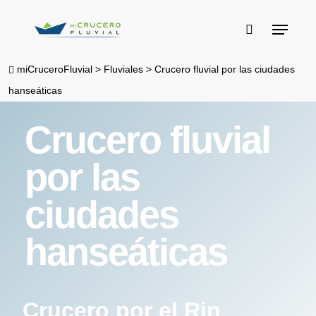
Skip
Menu
to
buscar
main
miCruceroFluvial
>
Fluviales
>
Crucero fluvial por las ciudades
content
hanseáticas
Crucero fluvial
por las
ciudades
hanseáticas
Crucero por el Rin