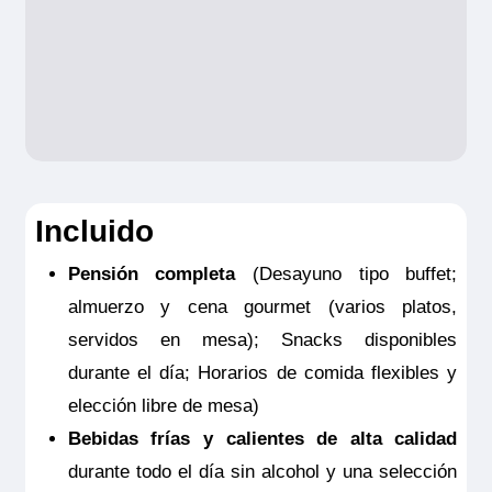
-
Gestión de equipaje.
Robo y daños
materiales al equipaje: Hasta 1.000 € por
persona
Consulta aquí el resumen de las
coberturas de la Póliza opción hasta
3.500
Incluido
NOTAS:
Este seguro opcional sólo es
Pensión completa
(Desayuno tipo buffet;
válido para clientes residentes en España
almuerzo y cena gourmet (varios platos,
y deberá ser contratado y pagado en el
servidos en mesa); Snacks disponibles
momento de la confirmación del viaje. Las
durante el día; Horarios de comida flexibles y
coberturas del seguro son válidas
elección libre de mesa)
solamente para los servicios contratados
Bebidas frías y calientes de alta calidad
en la propia agencia donde se emitió el
durante todo el día sin alcohol y una selección
seguro.