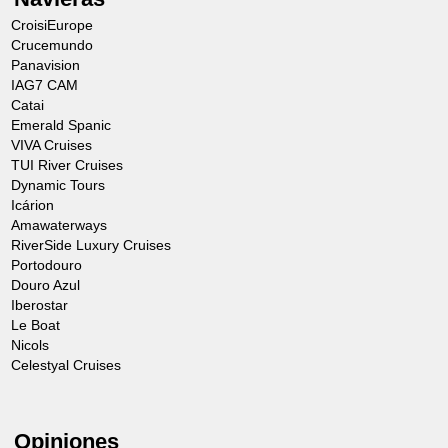
CroisiEurope
Crucemundo
Panavision
IAG7 CAM
Catai
Emerald Spanic
VIVA Cruises
TUI River Cruises
Dynamic Tours
Icárion
Amawaterways
RiverSide Luxury Cruises
Portodouro
Douro Azul
Iberostar
Le Boat
Nicols
Celestyal Cruises
Opiniones