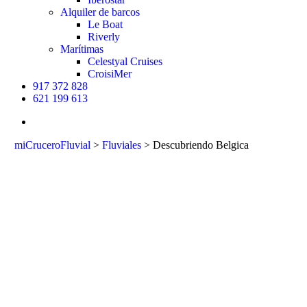
Alquiler de barcos
Le Boat
Riverly
Marítimas
Celestyal Cruises
CroisiMer
917 372 828
621 199 613
buscar
miCruceroFluvial
>
Fluviales
>
Descubriendo Belgica
Descubriendo
Belgica