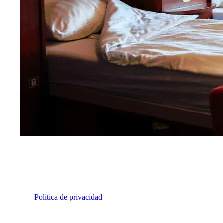
newsletter para
recibir novedades y
ofertas
Nombre
Apellidos
Email
He leído y acepto la
Política de privacidad
de miCruceroFluvial.
Quiero suscribirme
Recibirás emails con novedades y ofertas
relacionadas con tus intereses en la dirección de
email que nos proporciones. No utilizaremos tu
email para ningún otro fin. Consulta nuestra
Política de privacidad
.