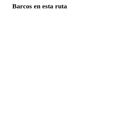
Barcos en esta ruta
MS VistaGracia
4 anclas superior
Ver más
Opiniones sobre este Fluvial
(4,6)
“
Ya hice uno este verano y me encantó. Este de
los mercadillos navideños ha cumplido con mis
expectativas, ha estado genial. Resaltar también la