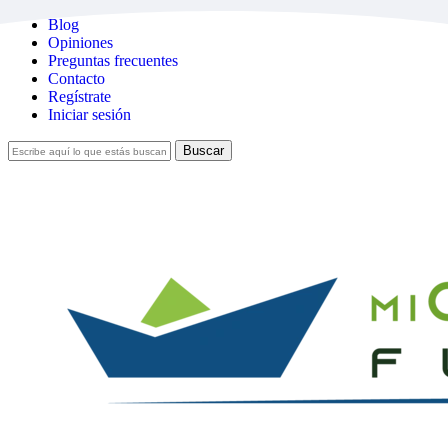
Skip
Blog
to
Opiniones
main
Preguntas frecuentes
content
Contacto
Regístrate
Iniciar sesión
Buscar
Cerrar