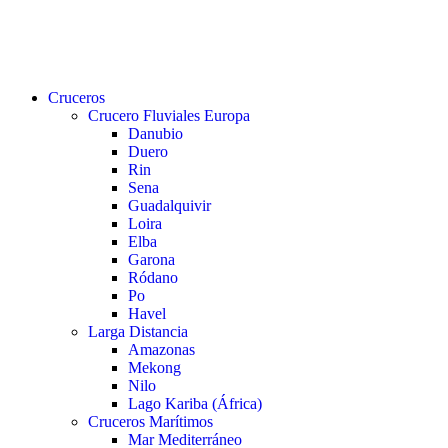
buscar
Menu
Cruceros
Crucero Fluviales Europa
Danubio
Duero
Rin
Sena
Guadalquivir
Loira
Elba
Garona
Ródano
Po
Havel
Larga Distancia
Amazonas
Mekong
Nilo
Lago Kariba (África)
Cruceros Marítimos
Mar Mediterráneo