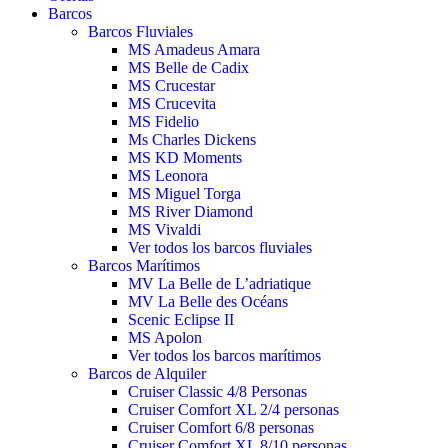
Barcos
Barcos Fluviales
MS Amadeus Amara
MS Belle de Cadix
MS Crucestar
MS Crucevita
MS Fidelio
Ms Charles Dickens
MS KD Moments
MS Leonora
MS Miguel Torga
MS River Diamond
MS Vivaldi
Ver todos los barcos fluviales
Barcos Marítimos
MV La Belle de L’adriatique
MV La Belle des Océans
Scenic Eclipse II
MS Apolon
Ver todos los barcos marítimos
Barcos de Alquiler
Cruiser Classic 4/8 Personas
Cruiser Comfort XL 2/4 personas
Cruiser Comfort 6/8 personas
Cruiser Comfort XL 8/10 personas