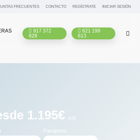
UNTAS FRECUENTES
CONTACTO
REGÍSTRATE
INICIAR SESIÓN
ERAS
917 372
621 199
bus
828
613
esde 1.195€
p.p.
a
Pasajeros