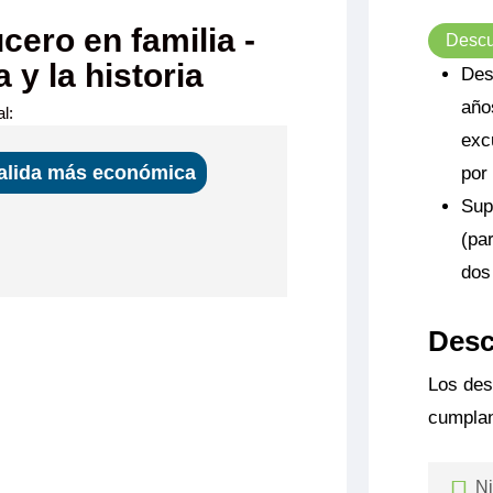
cero en familia -
Descu
 y la historia
Des
añ
l:
exc
alida más económica
por
Sup
(pa
dos
 de Bergerac
Desc
INCIPAL 1 CAMA DOBLE CAT C
lio y cómodo
Los des
ande, baño
1.195€
cha y aseo
cumplan
as incluidas),
visión, caja
 de buey.
Quedan 2 camarotes
Ni