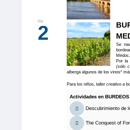
13.00m
Categoría
5 anclas
BUR
2
MS Cyrano
MED
PUENTE PR
Se nav
SEPARABLE
bordea
Camarote amp
Médoc
con cama gran
Por la
baño (lavabo,
(sólo c
privados, toallas incluidas), secador, televisión,
alberga algunos de los vinos* más
radio. Situado en el puente principal con ojo de buey
Para los niños, taller creativo a
Actividades en BURDEOS
Tamaño
Ocupa
Descubrimiento de 
2
13.00m
2
Categoría
The Conquest of Fo
5 anclas