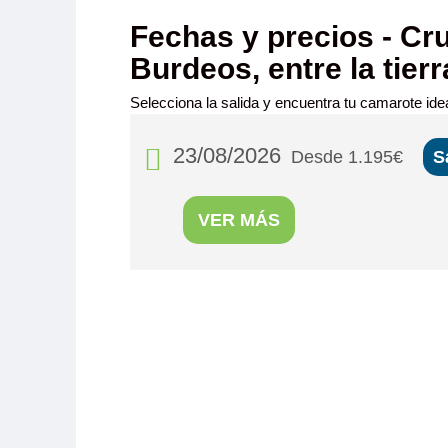
Fechas y precios - Cru
Burdeos, entre la tierra
Selecciona la salida y encuentra tu camarote idea
23/08/2026
Desde 1.195€
S
VER MÁS
MS Cyrano
PUENTE PR
Camarote amp
con cama gr
(lavabo, du
privados, toall
secador, tele
fuerte y radio. Situado en el puente principal con ojo