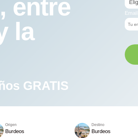
 entre
Email
y la
años GRATIS
Origen
Destino
Burdeos
Burdeos