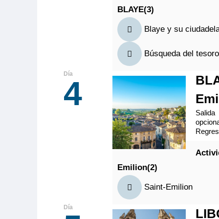
BLAYE(3)
Blaye y su ciudadela
Búsqueda del tesoro
BLA
4
Emi
Salida
opcion
Regreso
Activ
Emilion(2)
Saint-Emilion
LIB