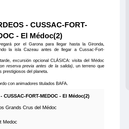
DEOS - CUSSAC-FORT-
 de Bergerac
OC - El Médoc(2)
INCIPAL 2 CAMAS
egará por el Garona para llegar hasta la Gironda,
S CAT A
ndo la isla Cazeau antes de llegar a Cussac-Fort-
lio y cómodo
.
de separable,
 tarde, excursión opcional CLÁSICA: visita del Médoc
1.299€
 ducha y aseo
on reserva previa antes de la salida)
, un terreno que
 caja fuerte y
 prestigiosos del planeta.
.
Quedan 2 camarotes
 bordo con animadores titulados BAFA.
Reservar
 - CUSSAC-FORT-MEDOC - El Médoc(2)
ción máxima
los Grands Crus del Médoc
rt Medoc