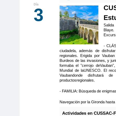
CU
3
Est
Salida
Blaye.
Excursi
- CLÁS
ciudadela, además de disfrut
regionales. Erigida por Vauban
Burdeos de las invasiones, y jun
formaba el "cerrojo deVauban",
Mundial de laUNESCO. El recorr
Vaubandonde disfrutará d
productosregionales.
- FAMILIA: Búsqueda de enigmas(4
Navegación por la Gironda hasta e
Actividades en CUSSAC-F