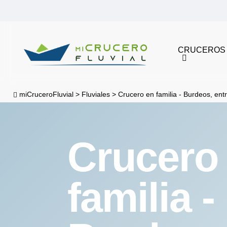
Skip
to
main
CRUCEROS
content
miCruceroFluvial
>
Fluviales
>
Crucero en familia - Burdeos, entre 
Crucero
familia -