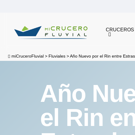
Skip
to
main
CRUCEROS
content
miCruceroFluvial
>
Fluviales
>
Año Nuevo por el Rin entre Estr
Año Nue
el Rin en