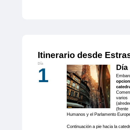
Itinerario desde Estr
Día
1
Embarq
opcio
catedra
Comenz
varios
(alred
(frent
Humanos y el Parlamento Europe
Continuación a pie hacia la cated