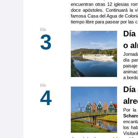
encuentran otras 12 iglesias ro
doce apóstoles. Continuará la v
famosa Casa del Agua de Colonia 
tiempo libre para pasear por las 
Día
3
o a
Jornad
día par
paisaje
animac
a bordo
Día
4
alr
Por l
Schan
encant
los hab
Visita