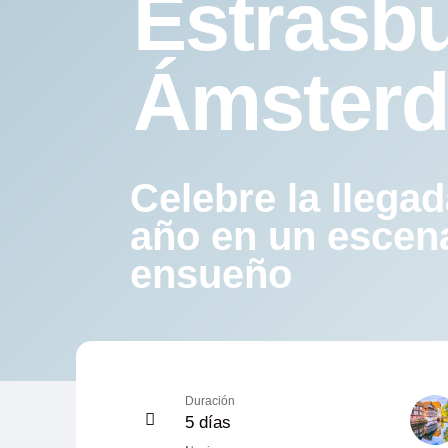
Estrasb
Ámster
Celebre la llega
año en un escen
ensueño
Duración
5 días