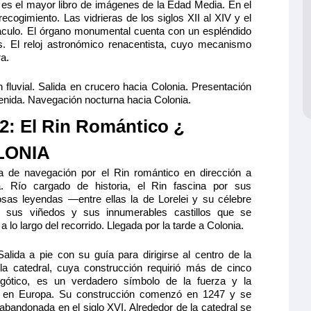
a es el mayor libro de imágenes de la Edad Media. En el
l recogimiento. Las vidrieras de los siglos XII al XIV y el
áculo. El órgano monumental cuenta con un espléndido
 El reloj astronómico renacentista, cuyo mecanismo
a.
 fluvial. Salida en crucero hacia Colonia. Presentación
nvenida. Navegación nocturna hacia Colonia.
 2: El Rin Romántico ¿
LONIA
 de navegación por el Rin romántico en dirección a
a. Río cargado de historia, el Rin fascina por sus
sas leyendas —entre ellas la de Lorelei y su célebre
 sus viñedos y sus innumerables castillos que se
 a lo largo del recorrido. Llegada por la tarde a Colonia.
Salida a pie con su guía para dirigirse al centro de la
 la catedral, cuya construcción requirió más de cinco
 gótico, es un verdadero símbolo de la fuerza y la
na en Europa. Su construcción comenzó en 1247 y se
abandonada en el siglo XVI. Alrededor de la catedral se