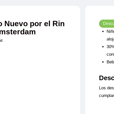
o Nuevo por el Rin
Descu
Ámsterdam
Niñ
alo
l:
30%
con
Beb
Desc
Los des
cumplan