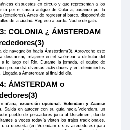
mánicas dispuestas en círculo y que representan a los
isita por el casco antiguo de Colonia, pasando por la
(exteriores). Antes de regresar al barco, dispondrá de
calles de la ciudad. Regreso a bordo. Noche de gala.
 3: COLONIA ¿ ÁMSTERDAM
lrededores(3)
a de navegación hacia Ámsterdam(3). Aproveche este
a descansar, relajarse en el salón-bar o disfrutar del
 a lo largo del Rin. Durante la jornada, el equipo de
ión propondrá diversas actividades y entretenimientos
. Llegada a Ámsterdam al final del día.
 4: ÁMSTERDAM o
ededores(3)
a mañana,
excursión opcional: Volendam y Zaanse
s
. Salida en autocar con su guía hacia Volendam, un
ador pueblo de pescadores junto al IJsselmeer, donde
itantes a veces todavía visten los trajes tradicionales.
rá una quesería (en Volendam o sus alrededores) para