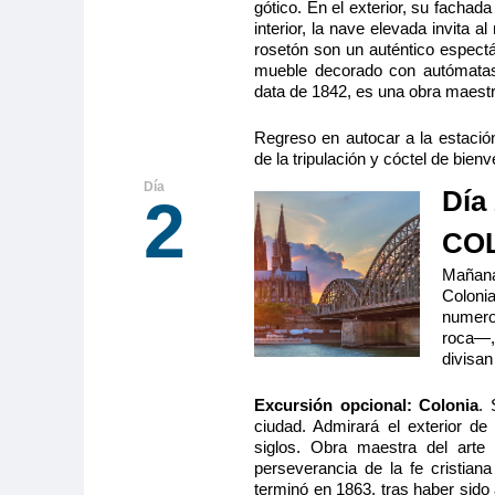
gótico. En el exterior, su fachad
interior, la nave elevada invita a
rosetón son un auténtico espect
mueble decorado con autómatas.
data de 1842, es una obra maestr
Regreso en autocar a la estación
de la tripulación y cóctel de bie
Día
2
CO
Mañana
Coloni
numero
roca—,
divisan
Excursión opcional: Colonia
. 
ciudad. Admirará el exterior de
siglos. Obra maestra del arte
perseverancia de la fe cristia
terminó en 1863, tras haber sido 