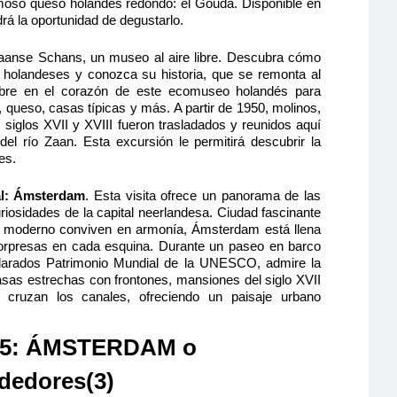
moso queso holandés redondo: el Gouda. Disponible en
rá la oportunidad de degustarlo.
Zaanse Schans, un museo al aire libre. Descubra cómo
 holandeses y conozca su historia, que se remonta al
libre en el corazón de este ecomuseo holandés para
, queso, casas típicas y más. A partir de 1950, molinos,
os siglos XVII y XVIII fueron trasladados y reunidos aquí
del río Zaan. Esta excursión le permitirá descubrir la
es.
al: Ámsterdam
. Esta visita ofrece un panorama de las
uriosidades de la capital neerlandesa. Ciudad fascinante
lo moderno conviven en armonía, Ámsterdam está llena
n sorpresas en cada esquina. Durante un paseo en barco
clarados Patrimonio Mundial de la UNESCO, admire la
casas estrechas con frontones, mansiones del siglo XVII
cruzan los canales, ofreciendo un paisaje urbano
 5: ÁMSTERDAM o
ededores(3)