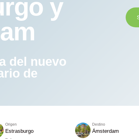
urgo y
dam
da del nuevo
ario de
Origen
Destino
Estrasburgo
Ámsterdam