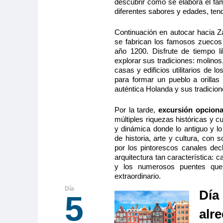
descubrir cómo se elabora el fa
diferentes sabores y edades, tend
Continuación en autocar hacia 
se fabrican los famosos zuecos
año 1200. Disfrute de tiempo 
explorar sus tradiciones: molinos
casas y edificios utilitarios de l
para formar un pueblo a orillas 
auténtica Holanda y sus tradicion
Por la tarde,
excursión opcion
múltiples riquezas históricas y c
y dinámica donde lo antiguo y 
de historia, arte y cultura, co
por los pintorescos canales de
arquitectura tan característica: 
y los numerosos puentes que 
extraordinario.
Día
5
alr