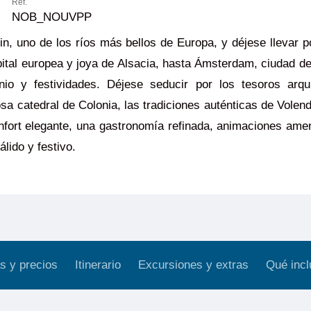
Ref.
NOB_NOUVPP
, uno de los ríos más bellos de Europa, y déjese llevar po
ital europea y joya de Alsacia, hasta Ámsterdam, ciudad de a
monio y festividades. Déjese seducir por los tesoros arqu
osa catedral de Colonia, las tradiciones auténticas de Vol
nfort elegante, una gastronomía refinada, animaciones ame
lido y festivo.
s y precios
Itinerario
Excursiones y extras
Qué incl