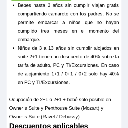
Bebes hasta 3 años sin cumplir viajan gratis
compartiendo camarote con los padres. No se
permite embarcar a niños que no hayan
cumplido tres meses en el momento del
embarque.
Niños de 3 a 13 años sin cumplir alojados en
RiverSide Debussy
suite 2+1 tienen un descuento de 40% sobre la
Melody Suite – Puente Intermedio – Seahorse
tarifa de adulto, PC y TI/Excursiones. En caso
Pensión completa
por
7.171€
6.454€
p.p.
de alojamiento 1+1 / 0+1 / 0+2 solo hay 40%
en PC y TI/Excursiones.
Todo incluido
por
7.771€
7.054€
p.p.
Pensión completa con excursiones
por
7.971€
7.254€
p.p.
Ocupación de 2+1 o 2+1 + bebé solo posible en
Owner’s Suite y Penthouse Suite (Mozart) y
Owner’s Suite (Ravel / Debussy)
Todo incluido con excursiones
por
8.571€
7.854€
p.p.
Descuentos aplicables