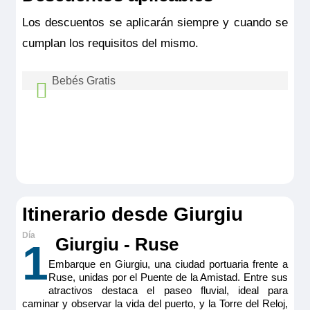
Reservar
Los descuentos se aplicarán siempre y cuando se
Diferentes tonos naturales se fusionan melódicamente al
cumplan los requisitos del mismo.
unísono. La cama de tamaño king, convertible en dos
individuales y la ducha de efecto lluvia convierten estas
suites en espacios encantadores. Cuenta con mesa de
comedor/ café regulable en altura, escritorio/ zona de minibar
Bebés Gratis
con cafetera espresso, TV HD, caja fuerte, secador,
electricidad 220V con puertos USB y ventana de suelo a
Bebes hasta 3 años sin cumplir viajan gratis
techo panoramica con apertura automática hasta la mitad.
En esta categoría hay suites disponibles con puertas
compartiendo camarote con los padres. No se
interconectadas
Tamaño
permite embarcar a niños que no hayan
17 m
2
cumplido tres meses en el momento del
Ocupación máxima
embarque. Consultar coste de paquetes
2
Itinerario desde Giurgiu
aéreos, tasas aéreas, excursiones y otros
Categoría
5 anclas lujo
extras.
Giurgiu - Ruse
1
Embarque en Giurgiu, una ciudad portuaria frente a
Ruse, unidas por el Puente de la Amistad. Entre sus
atractivos destaca el paseo fluvial, ideal para
caminar y observar la vida del puerto, y la Torre del Reloj,