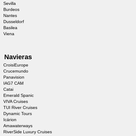
Sevilla
Burdeos
Nantes
Dusseldorf
Basilea
Viena
Navieras
CroisiEurope
Crucemundo
Panavision
IAG7 CAM
Catai
Emerald Spanic
VIVA Cruises
TUI River Cruises
Dynamic Tours
Icárion
Amawaterways
RiverSide Luxury Cruises