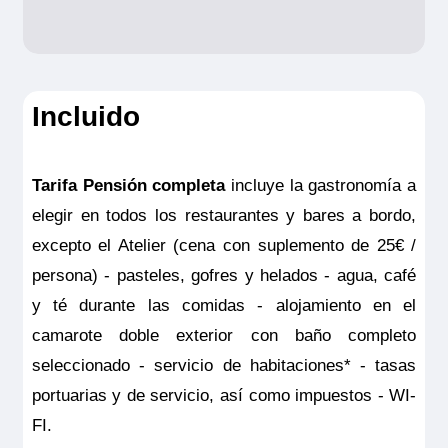
Consulta aquí el resumen de las
coberturas
Incluido
NOTAS:
Este seguro opcional sólo es
válido para clientes residentes en España
Tarifa Pensión completa
incluye la gastronomía a
y deberá ser contratado y pagado en el
elegir en todos los restaurantes y bares a bordo,
RiverSide Debussy
momento de la confirmación del viaje. Las
excepto el Atelier (cena con suplemento de 25€ /
Riverside Suite – Puente Superior – Riverside
coberturas del seguro son válidas
persona) - pasteles, gofres y helados - agua, café
solamente para los servicios contratados
y té durante las comidas - alojamiento en el
Pensión completa
por
10.811€
9.730€
p.p.
en la propia agencia donde se emitió el
camarote doble exterior con baño completo
seguro.
Todo incluido
por
11.411€
10.330€
p.p.
seleccionado - servicio de habitaciones* - tasas
Pensión completa con excursiones
por
11.611€
10.530€
p.p.
portuarias y de servicio, así como impuestos - WI-
FI.