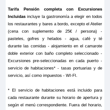
Todo incluido con excursiones
por
12.211€
11.130€
p.p.
Tarifa Pensión completa con Excursiones
Reservar
Incluidas
incluye la gastronomía a elegir en todos
los restaurantes y bares a bordo, excepto el Atelier
El nombre es un presagio: aquí todo fluye en ambos
sentidos. ¡Y podrá verlo a través de la ventana panorámica
(cena con suplemento de 25€ / persona) -
nada más despertarse! Disfrute de estilo y comodidad, de un
diseño excepcional, de una cama de tamaño king o, si lo
pasteles, gofres y helados - agua, café y té
prefiere, de dos camas individuales. Cuenta con armario
vestidor, sofá, mesa de comedor/ café regulable en altura,
durante las comidas - alojamiento en el camarote
escritorio/ zona de minibar con cafetera espresso, TV HD,
caja fuerte, secador y electricidad 220V con puertos USB.
doble exterior con baño completo seleccionado -
En esta categoría hay suites disponibles con puertas
interconectadas
Excursiones pre-seleccionadas en cada puerto -
Tamaño
servicio de habitaciones* - tasas portuarias y de
23 m
2
servicio, así como impuestos - WI-FI.
Ocupación máxima
2
* El servicio de habitaciones está incluido para
Categoría
5 anclas lujo
cada restaurante durante su horario de apertura y
según el menú correspondiente. Fuera del horario,