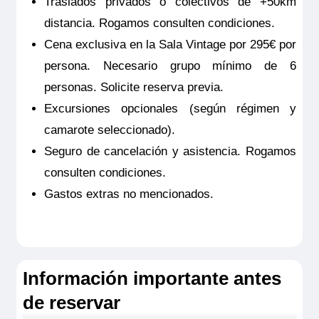
Traslados privados o colectivos de +50km
distancia. Rogamos consulten condiciones.
Cena exclusiva en la Sala Vintage por 295€ por
persona. Necesario grupo mínimo de 6
personas. Solicite reserva previa.
Excursiones opcionales (según régimen y
camarote seleccionado).
Seguro de cancelación y asistencia. Rogamos
consulten condiciones.
RiverSide Debussy
Gastos extras no mencionados.
Owner’s Suite – Puente Superior – Riverside
Pensión completa
por
33.564€
30.208€
p.p.
Información importante antes
Todo incluido
por
34.164€
30.808€
p.p.
Pensión completa con excursiones
por
34.364€
31.008€
p.p.
de reservar