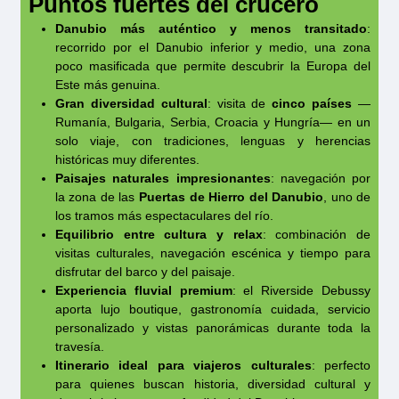
Puntos fuertes del crucero
desde y hacia el aeropuerto o la estación de
necesidad.
escalas y los horarios están sujetos a posibles
Danubio más auténtico y menos transitado
:
tren de la ciudad para los huéspedes de
cambios por razones operativas o de fuerza
recorrido por el Danubio inferior y medio, una zona
Owner’s Suite y Riverside Suite.
poco masificada que permite descubrir la Europa del
mayor.
Este más genuina.
Gran diversidad cultural
: visita de
cinco países
—
Rumanía, Bulgaria, Serbia, Croacia y Hungría— en un
solo viaje, con tradiciones, lenguas y herencias
históricas muy diferentes.
Paisajes naturales impresionantes
: navegación por
la zona de las
Puertas de Hierro del Danubio
, uno de
los tramos más espectaculares del río.
Equilibrio entre cultura y relax
: combinación de
visitas culturales, navegación escénica y tiempo para
disfrutar del barco y del paisaje.
Experiencia fluvial premium
: el Riverside Debussy
aporta lujo boutique, gastronomía cuidada, servicio
personalizado y vistas panorámicas durante toda la
travesía.
Itinerario ideal para viajeros culturales
: perfecto
para quienes buscan historia, diversidad cultural y