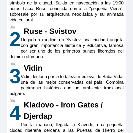
símbolo de la ciudad. Salida en navegación a las 19:00
horas hacia Ruse, conocida como la “pequeña Viena”,
sobresale por su arquitectura neoclásica y su animada
vida cultural.
Ruse - Svistov
2
Llegada a mediodía a Svistov, una ciudad tranquila
con gran importancia histórica y educativa, famosa
RiverSide Debussy
por ser uno de los primeros puntos liberados del
dominio otomano.
Symphony Suite – Puente Superior – Riverside
Vidin
3
Pensión completa
por
8.081€
7.273€
p.p.
Vidin destaca por la fortaleza medieval de Baba Vida,
una de las mejor conservadas del país. Combina
patrimonio histórico con un ambiente tradicional
Todo incluido
por
8.681€
7.873€
p.p.
búlgaro.
Pensión completa con excursiones
por
8.881€
8.073€
p.p.
Kladovo - Iron Gates /
4
Djerdap
Todo incluido con excursiones
por
9.481€
8.673€
p.p.
Por la mañana, llegada a Klavodo, una pequeña
ciudad ribereña cercana a las Puertas de Hierro del