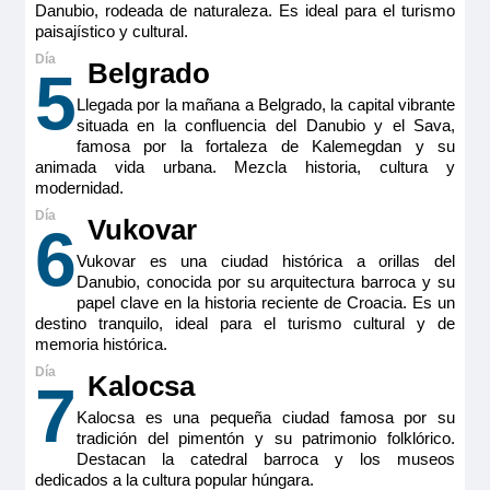
Reservar
Danubio, rodeada de naturaleza. Es ideal para el turismo
paisajístico y cultural.
La suite Symphony con casi 18 metros cuadrados ofrece una
Belgrado
5
gran comodidad. Dispone de sábanas de la más fina calidad,
cama king size convertible a dos camas individuales, tiene
Llegada por la mañana a Belgrado, la capital vibrante
vistas exteriores con sus ventanas-balcon panoramica.
Cuenta con armario vestidor, sofá, mesa de comedor/ café
situada en la confluencia del Danubio y el Sava,
regulable en altura, escritorio/ zona de minibar con cafetera
famosa por la fortaleza de Kalemegdan y su
espresso, TV HD, caja fuerte, secador y electricidad 220V
animada vida urbana. Mezcla historia, cultura y
con puertos USB. En esta categoría hay suites disponibles
modernidad.
con puertas interconectadas
Tamaño
Vukovar
6
18 m
2
Vukovar es una ciudad histórica a orillas del
Ocupación máxima
Danubio, conocida por su arquitectura barroca y su
2
papel clave en la historia reciente de Croacia. Es un
destino tranquilo, ideal para el turismo cultural y de
Categoría
memoria histórica.
5 anclas lujo
Kalocsa
7
Kalocsa es una pequeña ciudad famosa por su
tradición del pimentón y su patrimonio folklórico.
Destacan la catedral barroca y los museos
dedicados a la cultura popular húngara.