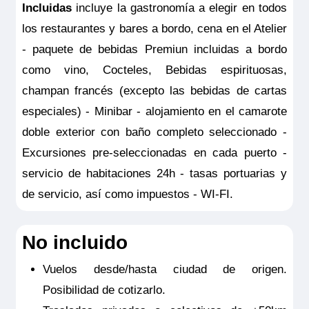
Incluidas
incluye la gastronomía a elegir en todos
Todo incluido con excursiones
por
24.952€
22.597€
p.p.
los restaurantes y bares a bordo, cena en el Atelier
Reservar
- paquete de bebidas Premiun incluidas a bordo
como vino, Cocteles, Bebidas espirituosas,
Esta suite hace honor a su nombre: Ravel era todo un dandi
y aquí se refleja su personalidad. Es un lugar pensado para
champan francés (excepto las bebidas de cartas
disfrutar, con amplios ventanales que permiten admirar el
paisaje desde la cama king-size. Dispone de un vestidor para
especiales) - Minibar - alojamiento en el camarote
colocar su ropa y, al igual que en la Owner’s Suite, sus
huéspedes pueden disponer de traslados individuales en
doble exterior con baño completo seleccionado -
limusina el día de embarque y desembarque, servicio de
planchado y de lavandería gratuito. Además tendrá un amplio
Excursiones pre-seleccionadas en cada puerto -
zona de estar con sofá y dos sillones club, chimenea con
efecto fuego, mesa de comedor, cafetera, escritorio, minibar,
servicio de habitaciones 24h - tasas portuarias y
ventana-balcón panoramica, TV HD y caja fuerte, secador y
electricidad 220V con puertos USB.
de servicio, así como impuestos - WI-FI.
Tamaño
47 m
2
No incluido
Ocupación máxima
3
Vuelos desde/hasta ciudad de origen.
Categoría
5 anclas lujo
Posibilidad de cotizarlo.