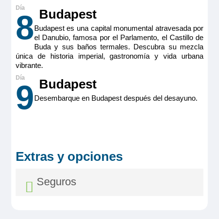
Budapest
8
Budapest es una capital monumental atravesada por
el Danubio, famosa por el Parlamento, el Castillo de
Buda y sus baños termales. Descubra su mezcla
única de historia imperial, gastronomía y vida urbana
vibrante.
RiverSide Debussy
Budapest
9
Seahorse Suite – Puente Intermedio –
Desembarque en Budapest después del desayuno.
Seahorse
Pensión completa
por
9.901€
8.911€
p.p.
Extras y opciones
Todo incluido
por
10.501€
9.511€
p.p.
Pensión completa con excursiones
por
10.701€
9.711€
p.p.
Seguros
Todo incluido con excursiones
por
11.301€
10.311€
p.p.