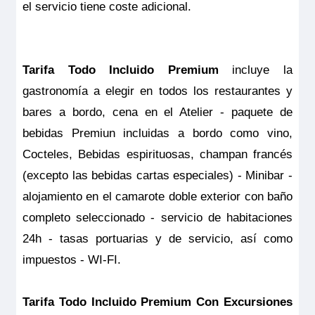
el servicio tiene coste adicional.
Tarifa Todo Incluido Premium
incluye la
gastronomía a elegir en todos los restaurantes y
bares a bordo, cena en el Atelier - paquete de
bebidas Premiun incluidas a bordo como vino,
Cocteles, Bebidas espirituosas, champan francés
RiverSide Debussy
(excepto las bebidas cartas especiales) - Minibar -
Debussy Suite - Puente Superior – Riverside
alojamiento en el camarote doble exterior con baño
completo seleccionado - servicio de habitaciones
Pensión completa
por
23.552€
21.197€
p.p.
24h - tasas portuarias y de servicio, así como
Todo incluido
por
24.152€
21.797€
p.p.
impuestos - WI-FI.
Pensión completa con excursiones
por
24.352€
21.997€
p.p.
Tarifa Todo Incluido Premium Con Excursiones