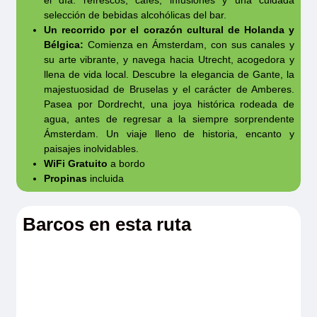
49€ por persona
selección de bebidas alcohólicas del bar.
Dordrecht
: Recorrido histórico por
Un recorrido por el corazón cultural de Holanda y
Bélgica:
Comienza en Ámsterdam, con sus canales y
Dordrecht: 19€ por persona
su arte vibrante, y navega hacia Utrecht, acogedora y
Dordrecht
: Kinderdijk, Patrimonio de la
llena de vida local. Descubre la elegancia de Gante, la
majestuosidad de Bruselas y el carácter de Amberes.
Humanidad por la UNESCO: 69€ por
Pasea por Dordrecht, una joya histórica rodeada de
persona
agua, antes de regresar a la siempre sorprendente
Ámsterdam. Un viaje lleno de historia, encanto y
Gante
: Explorando Gante: 55€ por persona
paisajes inolvidables.
Utrecht
: Recorrido por la ciudad: 59€ por
WiFi Gratuito
a bordo
persona
Propinas
incluida
Rogamos consulte más información sobre las
Barcos en esta ruta
excursiones opcionales. La naviera se reserva
el derecho a realizar cambios de precios o
excursiones. Es posible que no todas las
excursiones de su ruta estén disponibles.