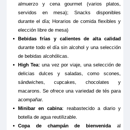
almuerzo y cena gourmet (varios platos,
y deberá ser contratado y pagado en el
servidos en mesa); Snacks disponibles
momento de la confirmación del viaje. Las
durante el día; Horarios de comida flexibles y
coberturas del seguro son válidas
elección libre de mesa)
solamente para los servicios contratados
Bebidas frías y calientes de alta calidad
en la propia agencia donde se emitió el
durante todo el día sin alcohol y una selección
seguro.
de bebidas alcohólicas.
High Tea:
una vez por viaje, una selección de
delicias dulces y saladas, como scones,
sándwiches, cupcakes, chocolates y
macarons. Se ofrece una variedad de tés para
acompañar.
Minibar en cabina
: reabastecido a diario y
botella de agua reutilizable.
Copa de champán de bienvenida
al