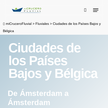
Skip
Menu
to
buscar
main
miCruceroFluvial
>
Fluviales
>
Ciudades de los Países Bajos y
content
Bélgica
Ciudades de
los Países
Bajos y Bélgica
De Ámsterdam a
Ámsterdam