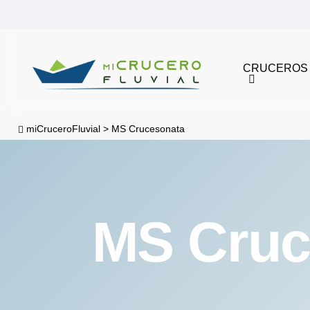
Skip
to
main
CRUCEROS
content
miCruceroFluvial
>
MS Crucesonata
MS Cruc