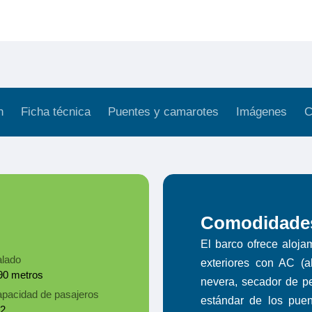
n
Ficha técnica
Puentes y camarotes
Imágenes
C
Comodidades
El barco ofrece aloja
lado
exteriores con AC (
90 metros
nevera, secador de pe
pacidad de pasajeros
estándar de los puent
2