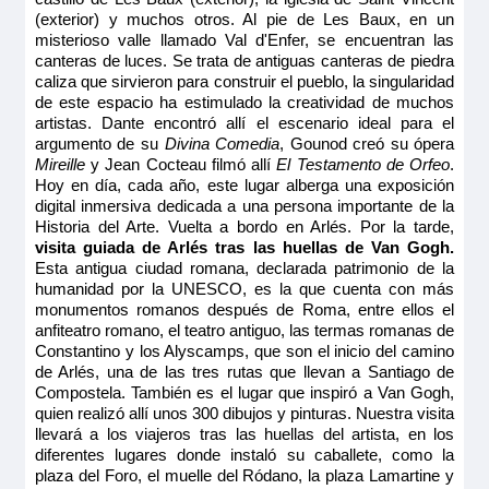
(exterior) y muchos otros. Al pie de Les Baux, en un
misterioso valle llamado Val d'Enfer, se encuentran las
canteras de luces. Se trata de antiguas canteras de piedra
caliza que sirvieron para construir el pueblo, la singularidad
de este espacio ha estimulado la creatividad de muchos
artistas. Dante encontró allí el escenario ideal para el
argumento de su
Divina Comedia
, Gounod creó su ópera
Mireille
y Jean Cocteau filmó allí
El Testamento de Orfeo
.
Hoy en día, cada año, este lugar alberga una exposición
digital inmersiva dedicada a una persona importante de la
Historia del Arte. Vuelta a bordo en Arlés. Por la tarde,
visita guiada de Arlés tras las huellas de Van Gogh.
Esta antigua ciudad romana, declarada patrimonio de la
humanidad por la UNESCO, es la que cuenta con más
monumentos romanos después de Roma, entre ellos el
anfiteatro romano, el teatro antiguo, las termas romanas de
Constantino y los Alyscamps, que son el inicio del camino
de Arlés, una de las tres rutas que llevan a Santiago de
Compostela. También es el lugar que inspiró a Van Gogh,
quien realizó allí unos 300 dibujos y pinturas. Nuestra visita
llevará a los viajeros tras las huellas del artista, en los
diferentes lugares donde instaló su caballete, como la
plaza del Foro, el muelle del Ródano, la plaza Lamartine y