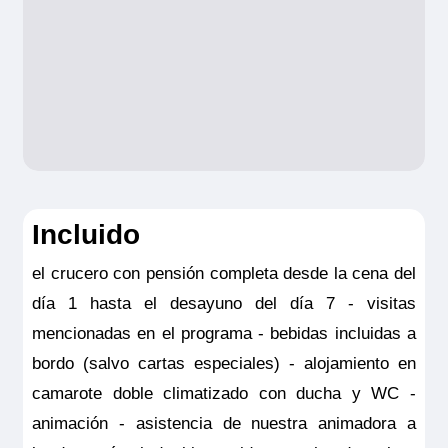
-
Gestión de equipaje.
Robo y daños
materiales al equipaje: Hasta 1.000 € por
persona
Consulta aquí el resumen de las
coberturas de la Póliza opción hasta
3.500
Incluido
NOTAS:
Este seguro opcional sólo es
el crucero con pensión completa desde la cena del
válido para clientes residentes en España
día 1 hasta el desayuno del día 7 - visitas
y deberá ser contratado y pagado en el
mencionadas en el programa - bebidas incluidas a
momento de la confirmación del viaje. Las
bordo (salvo cartas especiales) - alojamiento en
coberturas del seguro son válidas
camarote doble climatizado con ducha y WC -
solamente para los servicios contratados
animación - asistencia de nuestra animadora a
en la propia agencia donde se emitió el