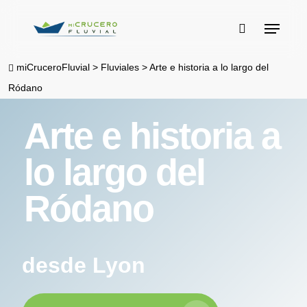
Skip
Menu
to
buscar
main
miCruceroFluvial
>
Fluviales
>
Arte e historia a lo largo del
content
Ródano
Arte e historia a
lo largo del
Ródano
desde Lyon