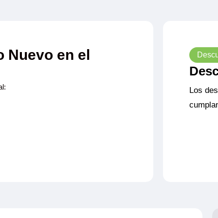
o Nuevo en el
Descu
Desc
l:
Los des
cumplan