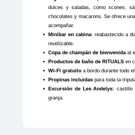
dulces y saladas, como scones, sá
propia agencia donde se emitió el seg
chocolates y macarons. Se ofrece una
acompañar.
Minibar en cabina
: reabastecido a di
reutilizable.
Copa de champán de bienvenida
al 
Productos de baño de RITUALS
en c
Wi-Fi gratuito
a bordo durante todo el 
Propinas incluidas
para toda la tripul
Excursión de Les Andelys:
castillo 
granja.