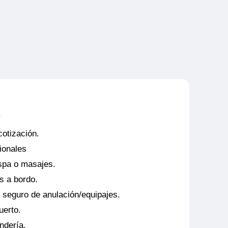
o
cotización.
ionales
spa o masajes.
s a bordo.
 seguro de anulación/equipajes.
uerto.
ndería.