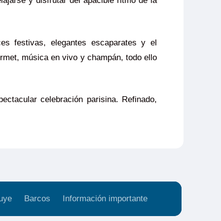
lajarse y disfrutar del apacible ritmo de la
es festivas, elegantes escaparates y el
urmet, música en vivo y champán, todo ello
ctacular celebración parisina. Refinado,
uye
Barcos
Información importante