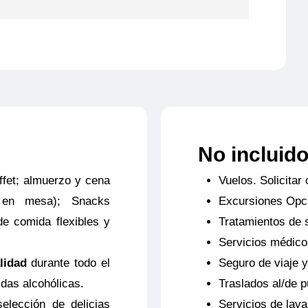
 y Anulación Diamond
€ por persona.
 350.000 € por persona
No incluid
ffet; almuerzo y cena
Vuelos. Solicitar 
ateriales al equipaje: Hasta 1.000 € por
s en mesa); Snacks
Excursiones Opc
de comida flexibles y
Tratamientos de 
erturas de la Póliza opción hasta 3.500
Servicios médico
lidad
durante todo el
Seguro de viaje y
 válido para clientes residentes en España
idas alcohólicas.
Traslados al/de p
l momento de la confirmación del viaje. Las
elección de delicias
Servicios de lava
amente para los servicios contratados en la