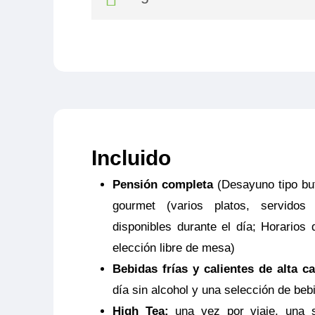
Seguro Asistencia
Desde 39,00€
- Gastos de Anulación
: Hasta 3.500 
- Gastos médicos en Mundo
: Hasta
Incluido
Pensión completa
(Desayuno tipo bu
-
Gestión de equipaje.
Robo y daños m
gourmet (varios platos, servido
persona
disponibles durante el día; Horarios 
Consulta aquí el resumen de las cob
elección libre de mesa)
Bebidas frías y calientes de alta ca
NOTAS:
Este seguro opcional sólo es
día sin alcohol y una selección de beb
y deberá ser contratado y pagado en e
High Tea:
una vez por viaje, una s
coberturas del seguro son válidas sol