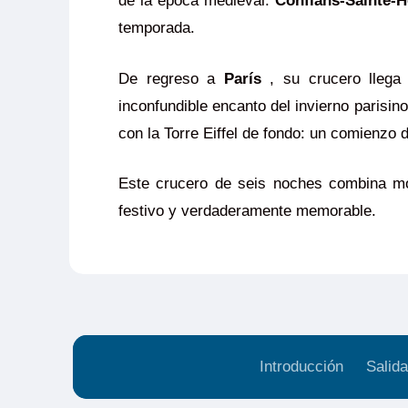
de la época medieval.
Conflans-Sainte-H
temporada.
De regreso a
París
, su crucero llega 
inconfundible encanto del invierno parisi
con la Torre Eiffel de fondo: un comienzo 
Este crucero de seis noches combina mom
festivo y verdaderamente memorable.
Introducción
Salida