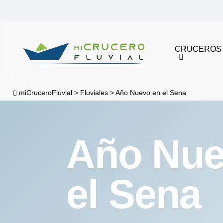
Skip
to
main
CRUCEROS
content
miCruceroFluvial
>
Fluviales
>
Año Nuevo en el Sena
Año Nue
el Sena