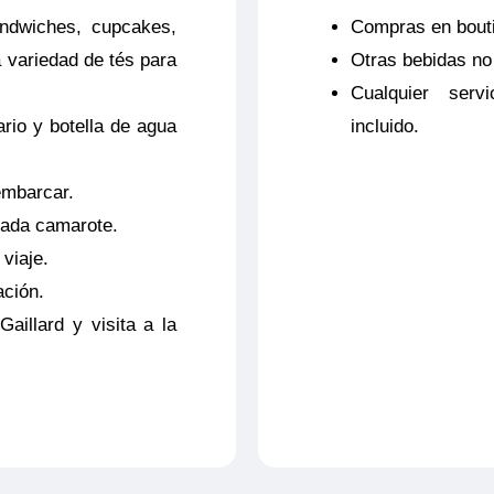
ndwiches, cupcakes,
Compras en bouti
uro.
 variedad de tés para
Otras bebidas n
Cualquier ser
ario y botella de agua
incluido.
embarcar.
ada camarote.
viaje.
ación.
Gaillard y visita a la