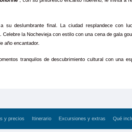
onorine
, con su pintoresco encanto ribereño, le invita a re
a su deslumbrante final. La ciudad resplandece con luc
no. Celebre la Nochevieja con estilo con una cena de gala go
de año encantador.
entos tranquilos de descubrimiento cultural con una espe
s y precios
Itinerario
Excursiones y extras
Qué incl