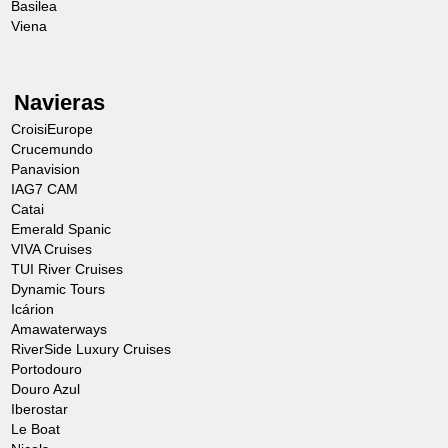
Basilea
Viena
Navieras
CroisiEurope
Crucemundo
Panavision
IAG7 CAM
Catai
Emerald Spanic
VIVA Cruises
TUI River Cruises
Dynamic Tours
Icárion
Amawaterways
RiverSide Luxury Cruises
Portodouro
Douro Azul
Iberostar
Le Boat