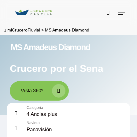
Skip
Menu
to
buscar
main
miCruceroFluvial
>
MS Amadeus Diamond
content
MS Amadeus Diamond
Crucero por el Sena
Vista 360º
Categoría
4 Anclas plus
Naviera
Panavisión