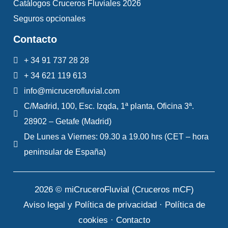
Catálogos Cruceros Fluviales 2026
Seguros opcionales
Contacto
+ 34 91 737 28 28
+ 34 621 119 613
info@micrucerofluvial.com
C/Madrid, 100, Esc. Izqda, 1ª planta, Oficina 3ª.
28902 – Getafe (Madrid)
De Lunes a Viernes: 09.30 a 19.00 hrs (CET – hora
peninsular de España)
2026 © miCruceroFluvial (Cruceros mCF)
Aviso legal y Política de privacidad
·
Política de
cookies
·
Contacto