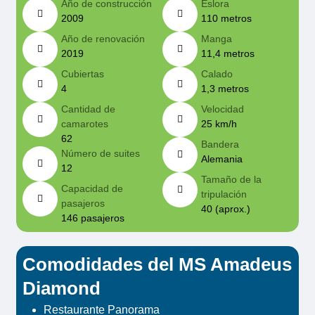
Año de construcción
Eslora
2009
110 metros
Año de renovación
Manga
2019
11,4 metros
Cubiertas
Calado
4
1,3 metros
Cantidad de
Velocidad
camarotes
25 km/h
62
Bandera
Número de suites
Alemania
12
Tamaño de la
Capacidad de
tripulación
pasajeros
40 (aprox.)
146 pasajeros
Comodidades del MS Amadeus
Diamond
Restaurante Panorama