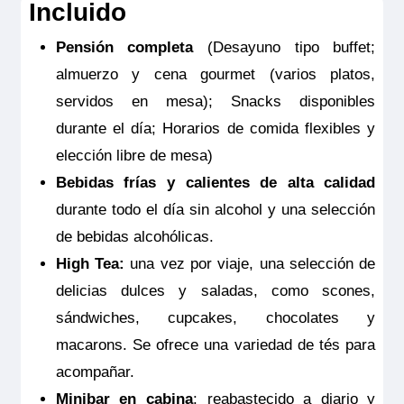
Incluido
NOTAS:
Este seguro opcional sólo es
Pensión completa
(Desayuno tipo buffet;
válido para clientes residentes en España
almuerzo y cena gourmet (varios platos,
y deberá ser contratado y pagado en el
servidos en mesa); Snacks disponibles
momento de la confirmación del viaje. Las
durante el día; Horarios de comida flexibles y
coberturas del seguro son válidas
elección libre de mesa)
solamente para los servicios contratados
Bebidas frías y calientes de alta calidad
en la propia agencia donde se emitió el
durante todo el día sin alcohol y una selección
seguro.
de bebidas alcohólicas.
High Tea:
una vez por viaje, una selección de
delicias dulces y saladas, como scones,
sándwiches, cupcakes, chocolates y
macarons. Se ofrece una variedad de tés para
acompañar.
Minibar en cabina
: reabastecido a diario y