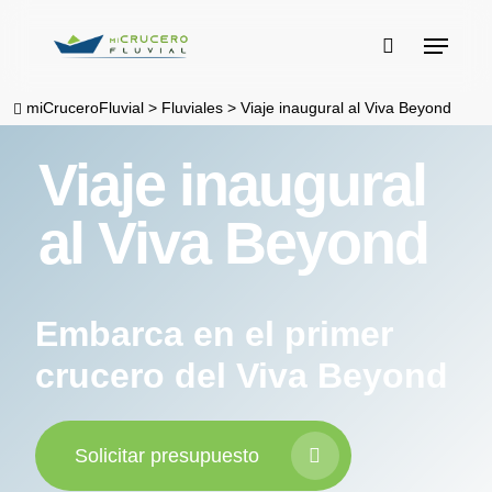
Skip
Menu
to
buscar
main
miCruceroFluvial
>
Fluviales
>
Viaje inaugural al Viva Beyond
content
Viaje inaugural
al Viva Beyond
Embarca en el primer
crucero del Viva Beyond
Solicitar presupuesto