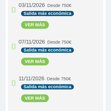
03/11/2026
Desde 750€
Salida más económica
VER MÁS
07/11/2026
Desde 750€
Salida más económica
MS Viva Two
VER MÁS
Double Cabin Emerald
750€
11/11/2026
Desde 750€
Salida más económica
MS Viva Two
Reservar
VER MÁS
Double Cabin Emerald
Camarote doble estandar, con 2 camas separables. Son
exteriores ubicadas en puente principal luminosas y