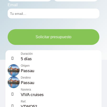
Email
Solicitar presupuesto
Duración
5 días
Origen
Passau
Destino
Passau
Naviera
VIVA cruises
Ref.
VTWO52