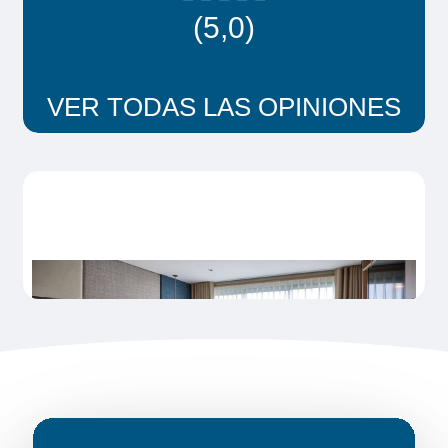
vinculados y según artículo 158: El incremento
(5,0)
de los precios será posible como consecuencia
directa de cambios en: a) el precio del
transporte de pasajeros derivado del coste del
VER TODAS LAS OPINIONES
combustible o de otras fuentes de energía.
Se recomienda contratar un seguro de
asistencia y cancelación, que necesariamente
se deberá de contratar en el momento de
realizar la reserva.