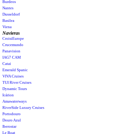
Burdeos
Nantes
Dusseldorf
Basilea
Viena
Navieras
CroisiEurope
Crucemundo
Panavision
IAG7 CAM
Catai
Emerald Spanic
VIVA Cruises
TUI River Cruises
Dynamic Tours
Icárion
Amawaterways
RiverSide Luxury Cruises
Portodouro
Douro Azul
Iberostar
Le Boat