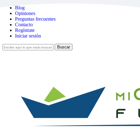
Skip
Blog
to
Opiniones
main
Preguntas frecuentes
content
Contacto
Regístrate
Iniciar sesión
Buscar
Cerrar