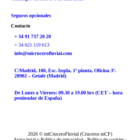
Seguros opcionales
Contacto
+ 34 91 737 28 28
+ 34 621 119 613
info@micrucerofluvial.com
C/Madrid, 100, Esc. Izqda, 1ª planta, Oficina 3ª.
28902 – Getafe (Madrid)
De Lunes a Viernes: 09.30 a 19.00 hrs (CET – hora
peninsular de España)
2026 © miCruceroFluvial (Cruceros mCF)
Aviso legal y Política de privacidad
·
Política de cookies
·