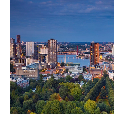
Suscríbete a nuestra
newsletter para
recibir novedades y
ofertas
Nombre
Apellidos
Email
He leído y acepto la
Política de privacidad
de miCruceroFluvial.