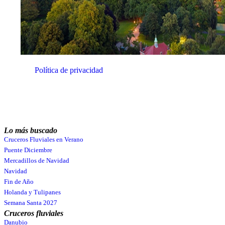
Quiero suscribirme
Recibirás emails con novedades y ofertas
relacionadas con tus intereses en la dirección de
email que nos proporciones. No utilizaremos tu
email para ningún otro fin. Consulta nuestra
Política de privacidad
.
Lo más buscado
Cruceros Fluviales en Verano
Puente Diciembre
Mercadillos de Navidad
Navidad
Fin de Año
Holanda y Tulipanes
Semana Santa 2027
Cruceros fluviales
Danubio