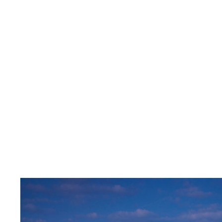
música en directo, fueron un complemento
perfecto para nuestro viaje. Las paradas en
Ámsterdam, Willemstad y Dordrecht fueron
fascinantes, especialmente la emocionante
excursión en bicicleta en Willemstad y la
exploración de los encantadores paisajes y la
historia de cada lugar. En resumen, recomendaría
este crucero de lujo a cualquiera que busque una
combinación perfecta de lujo, aventura y
comodidad mientras explora los encantos del
Rin.
”
María M.
Ver todas las opiniones