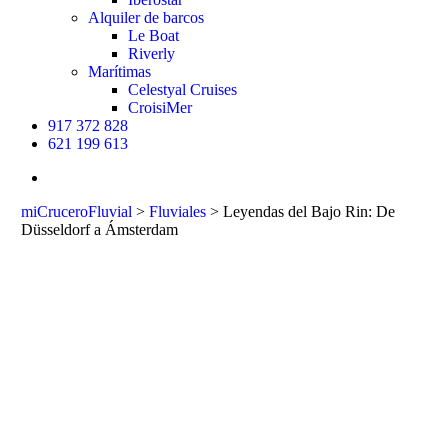
Alquiler de barcos
Le Boat
Riverly
Marítimas
Celestyal Cruises
CroisiMer
917 372 828
621 199 613
buscar
miCruceroFluvial
>
Fluviales
>
Leyendas del Bajo Rin: De
Düsseldorf a Ámsterdam
Leyendas del
Bajo Rin: De
Düsseldorf a