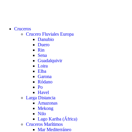
buscar
Menu
Cruceros
Crucero Fluviales Europa
Danubio
Duero
Rin
Sena
Guadalquivir
Loira
Elba
Garona
Ródano
Po
Havel
Larga Distancia
Amazonas
Mekong
Nilo
Lago Kariba (África)
Cruceros Marítimos
Mar Mediterráneo