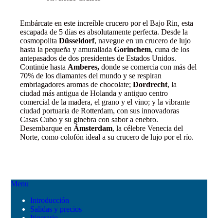
Embárcate en este increíble crucero por el Bajo Rin, esta
escapada de 5 días es absolutamente perfecta. Desde la
cosmopolita
Düsseldorf
, navegue en un crucero de lujo
hasta la pequeña y amurallada
Gorinchem
, cuna de los
antepasados de dos presidentes de Estados Unidos.
Continúe hasta
Amberes,
donde se comercia con más del
70% de los diamantes del mundo y se respiran
embriagadores aromas de chocolate;
Dordrecht
, la
ciudad más antigua de Holanda y antiguo centro
comercial de la madera, el grano y el vino; y la vibrante
ciudad portuaria de Rotterdam, con sus innovadoras
Casas Cubo y su ginebra con sabor a enebro.
Desembarque en
Ámsterdam
, la célebre Venecia del
Norte, como colofón ideal a su crucero de lujo por el río.
Menu
Introducción
Salidas y precios
Itinerario