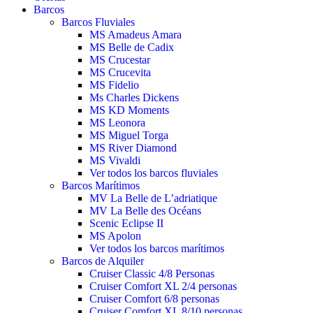
Barcos
Barcos Fluviales
MS Amadeus Amara
MS Belle de Cadix
MS Crucestar
MS Crucevita
MS Fidelio
Ms Charles Dickens
MS KD Moments
MS Leonora
MS Miguel Torga
MS River Diamond
MS Vivaldi
Ver todos los barcos fluviales
Barcos Marítimos
MV La Belle de L’adriatique
MV La Belle des Océans
Scenic Eclipse II
MS Apolon
Ver todos los barcos marítimos
Barcos de Alquiler
Cruiser Classic 4/8 Personas
Cruiser Comfort XL 2/4 personas
Cruiser Comfort 6/8 personas
Cruiser Comfort XL 8/10 personas