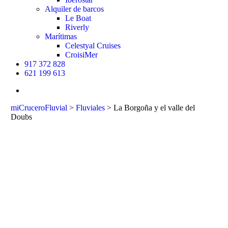
Alquiler de barcos
Le Boat
Riverly
Marítimas
Celestyal Cruises
CroisiMer
917 372 828
621 199 613
buscar
miCruceroFluvial
>
Fluviales
>
La Borgoña y el valle del
Doubs
La Borgoña y el
valle del Doubs