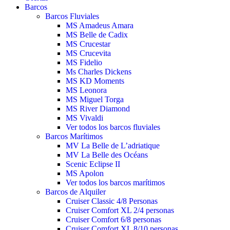
Barcos
Barcos Fluviales
MS Amadeus Amara
MS Belle de Cadix
MS Crucestar
MS Crucevita
MS Fidelio
Ms Charles Dickens
MS KD Moments
MS Leonora
MS Miguel Torga
MS River Diamond
MS Vivaldi
Ver todos los barcos fluviales
Barcos Marítimos
MV La Belle de L’adriatique
MV La Belle des Océans
Scenic Eclipse II
MS Apolon
Ver todos los barcos marítimos
Barcos de Alquiler
Cruiser Classic 4/8 Personas
Cruiser Comfort XL 2/4 personas
Cruiser Comfort 6/8 personas
Cruiser Comfort XL 8/10 personas