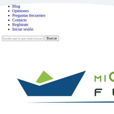
Skip
Blog
to
Opiniones
main
Preguntas frecuentes
content
Contacto
Regístrate
Iniciar sesión
Buscar
Cerrar