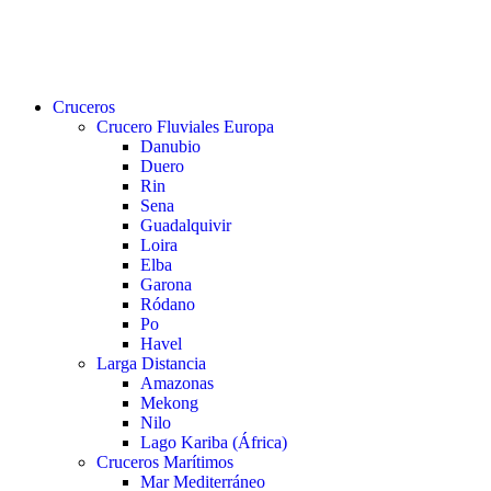
buscar
Menu
Cruceros
Crucero Fluviales Europa
Danubio
Duero
Rin
Sena
Guadalquivir
Loira
Elba
Garona
Ródano
Po
Havel
Larga Distancia
Amazonas
Mekong
Nilo
Lago Kariba (África)
Cruceros Marítimos
Mar Mediterráneo