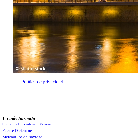
Email
He leído y acepto la
Política de privacidad
de miCruceroFluvial.
Quiero suscribirme
Recibirás emails con novedades y ofertas
relacionadas con tus intereses en la dirección de
email que nos proporciones. No utilizaremos tu
email para ningún otro fin. Consulta nuestra
Política de privacidad
.
Lo más buscado
Cruceros Fluviales en Verano
Puente Diciembre
Mercadillos de Navidad