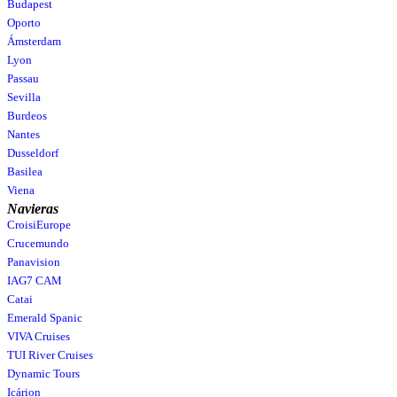
Budapest
Oporto
Ámsterdam
Lyon
Passau
Sevilla
Burdeos
Nantes
Dusseldorf
Basilea
Viena
Navieras
CroisiEurope
Crucemundo
Panavision
IAG7 CAM
Catai
Emerald Spanic
VIVA Cruises
TUI River Cruises
Dynamic Tours
Icárion