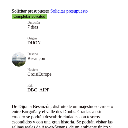
Solicitar presupuesto
Solicitar presupuesto
Completar solicitud
Duración
7 días
Origen
DIJON
Destino
Besançon
Naviera
CroisiEurope
Ref.
DBC_AIPP
De Dijon a Besanzón, disfrute de un majestuoso crucero
entre Borgoña y el valle des Doubs. Gracias a este
crucero se podrán descubrir ciudades con tesoros
escondidos y con una gran historia. Se podrán visitar las
salinas reales de Arc-et-Senans, de un ambiente único y