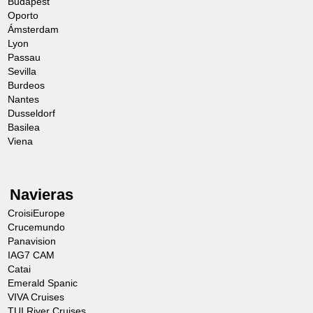
Budapest
Oporto
Ámsterdam
Lyon
Passau
Sevilla
Burdeos
Nantes
Dusseldorf
Basilea
Viena
Navieras
CroisiEurope
Crucemundo
Panavision
IAG7 CAM
Catai
Emerald Spanic
VIVA Cruises
TUI River Cruises