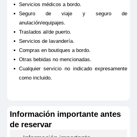
Servicios médicos a bordo.
Suite ubicada en puente superior con balcón francés.
Ocupación máxima
Camarote exterior con sala de estar, TV de pantalla plana,
2
Seguro de viaje y seguro de
minibar incluido, productos de belleza de RITUALS®,
secador de pelo, caja fuerte, aire acondicionado, ducha y
Categoría
anulación/equipajes.
WC. Crédito de lavandería de 50€ por camarote y cafetera
Premium
Nespresso.
Traslados al/de puerto.
Tamaño
Servicios de lavandería.
24m
2
Ocupación máxima
Compras en boutiques a bordo.
2
Otras bebidas no mencionadas.
Categoría
Cualquier servicio no indicado expresamente
Premium
como incluido.
Información importante antes
de reservar