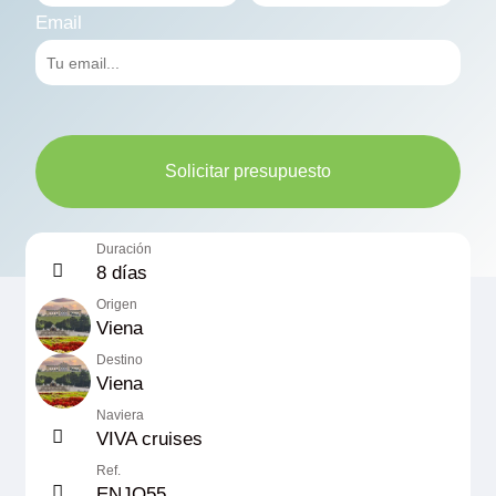
Email
Solicitar presupuesto
Duración
8 días
Origen
Viena
Destino
Viena
Naviera
VIVA cruises
Ref.
ENJO55