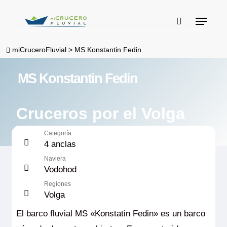
Skip
Menu
to
buscar
main
miCruceroFluvial
>
MS Konstantin Fedin
content
MS Konstantin Fedin
Cruceros por el Volga
Categoría
4 anclas
Naviera
Vodohod
Regiones
Volga
El barco fluvial MS «Konstatin Fedin» es un barco