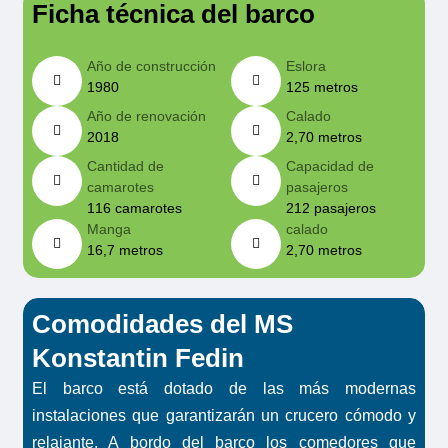
Ficha técnica del barco
Año de construcción
Eslora
1980
125 metros
Año de renovación
Calado
2018
2,70 metros
Cantidad de
Capacidad de
camarotes
pasajeros
116 camarotes
212 pasajeros
Manga
calado
16,7 metros
2,70 metros
Comodidades del MS
Konstantin Fedin
El barco está dotado de las más modernas
instalaciones que garantizarán un crucero cómodo y
relajante. A bordo del barco los comedores que