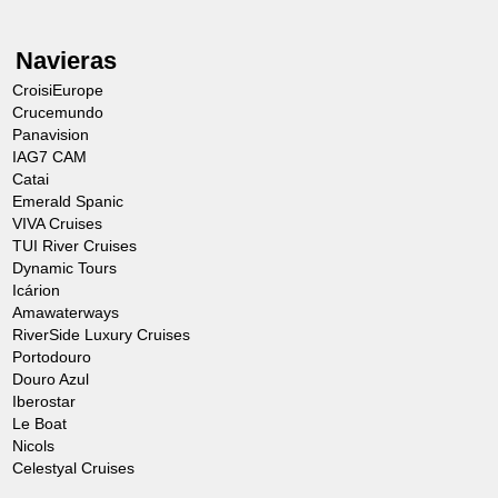
Navieras
CroisiEurope
Crucemundo
Panavision
IAG7 CAM
Catai
Emerald Spanic
VIVA Cruises
TUI River Cruises
Dynamic Tours
Icárion
Amawaterways
RiverSide Luxury Cruises
Portodouro
Douro Azul
Iberostar
Le Boat
Nicols
Celestyal Cruises