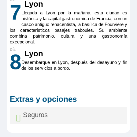
Lyon
7
Ocupación máxima
Llegada a Lyon por la mañana, esta ciudad es
2
histórica y la capital gastronómica de Francia, con un
Categoría
casco antiguo renacentista, la basílica de Fourvière y
Premium
los característicos pasajes traboules. Su ambiente
combina patrimonio, cultura y una gastronomía
excepcional.
Lyon
8
Desembarque en Lyon, después del desayuno y fin
de los servicios a bordo.
Extras y opciones
Seguros
MS Viva Voyage
Double Cabin Ruby