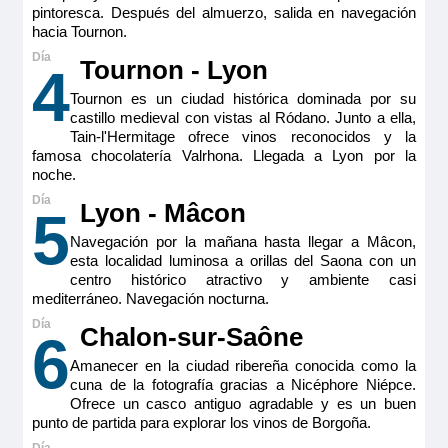
pintoresca. Después del almuerzo, salida en navegación
hacia Tournon.
Tournon - Lyon
4
Tournon es un ciudad histórica dominada por su
castillo medieval con vistas al Ródano. Junto a ella,
Tain-l'Hermitage ofrece vinos reconocidos y la
MS Viva Voyage
famosa chocolatería Valrhona. Llegada a Lyon por la
noche.
Double Cabin aft Ruby
Lyon - Mâcon
5
2.050€
Navegación por la mañana hasta llegar a Mâcon,
esta localidad luminosa a orillas del Saona con un
centro histórico atractivo y ambiente casi
mediterráneo. Navegación nocturna.
Reservar
Chalon-sur-Saône
6
Camarote con balcón francés, cuenta con TV de pantalla
Amanecer en la ciudad ribereña conocida como la
plana, minibar incluido, productos de belleza RITUALS®,
secador de pelo, caja fuerte, aire acondicionado, ducha y
cuna de la fotografía gracias a Nicéphore Niépce.
WC.
Ofrece un casco antiguo agradable y es un buen
punto de partida para explorar los vinos de Borgoña.
Tamaño
15m
2