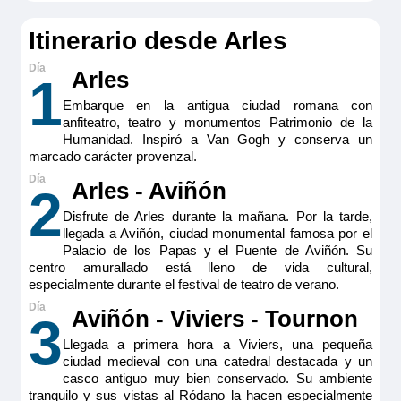
1.795€
Itinerario desde Arles
Reservar
Arles
1
Embarque en la antigua ciudad romana con
Camarote con dos ventanas altas, cuenta con TV de pantalla
anfiteatro, teatro y monumentos Patrimonio de la
plana, minibar incluido, productos de belleza RITUALS®,
secador de pelo, caja fuerte, aire acondicionado, ducha y
Humanidad. Inspiró a Van Gogh y conserva un
WC.
marcado carácter provenzal.
Tamaño
Arles - Aviñón
2
15m
2
Disfrute de Arles durante la mañana. Por la tarde,
Ocupación máxima
llegada a Aviñón, ciudad monumental famosa por el
2
Palacio de los Papas y el Puente de Aviñón. Su
Categoría
centro amurallado está lleno de vida cultural,
Premium
especialmente durante el festival de teatro de verano.
Aviñón - Viviers - Tournon
3
Llegada a primera hora a Viviers, una pequeña
ciudad medieval con una catedral destacada y un
casco antiguo muy bien conservado. Su ambiente
tranquilo y sus vistas al Ródano la hacen especialmente