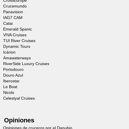
CroisiEurope
Crucemundo
Panavision
IAG7 CAM
Catai
Emerald Spanic
VIVA Cruises
TUI River Cruises
Dynamic Tours
Icárion
Amawaterways
RiverSide Luxury Cruises
Portodouro
Douro Azul
Iberostar
Le Boat
Nicols
Celestyal Cruises
Opiniones
Opiniones de cruceros por el Danubio