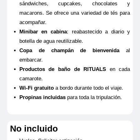
15m
2
sándwiches, cupcakes, chocolates y
Ocupación máxima
macarons. Se ofrece una variedad de tés para
2
acompañar.
Categoría
Minibar en cabina
: reabastecido a diario y
Premium
botella de agua reutilizable.
Copa de champán de bienvenida
al
embarcar.
Productos de baño de RITUALS
en cada
camarote.
Wi-Fi gratuito
a bordo durante todo el viaje.
Propinas incluidas
para toda la tripulación.
MS Viva Voyage
No incluido
Junior Suite Ruby