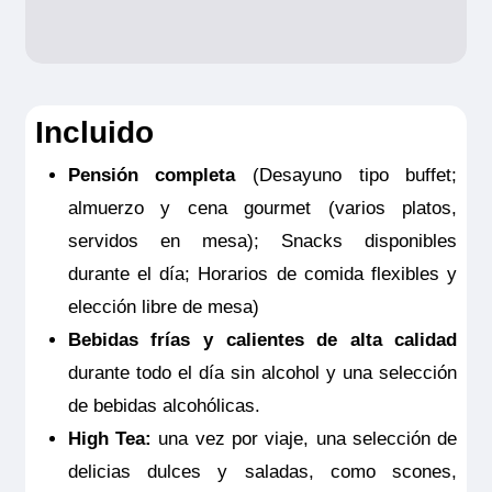
Consulta aquí el resumen de las
coberturas de la Póliza opción hasta
3.500
Incluido
NOTAS:
Este seguro opcional sólo es
Pensión completa
(Desayuno tipo buffet;
MS Viva Voyage
válido para clientes residentes en España
almuerzo y cena gourmet (varios platos,
Double Cabin Diamond
y deberá ser contratado y pagado en el
servidos en mesa); Snacks disponibles
momento de la confirmación del viaje. Las
2.395€
durante el día; Horarios de comida flexibles y
coberturas del seguro son válidas
elección libre de mesa)
solamente para los servicios contratados
Bebidas frías y calientes de alta calidad
en la propia agencia donde se emitió el
Reservar
durante todo el día sin alcohol y una selección
seguro.
Camarote con balcón francés, cuenta con TV de pantalla
de bebidas alcohólicas.
plana, minibar incluido, productos de belleza RITUALS®,
secador de pelo, caja fuerte, aire acondicionado, ducha y
High Tea:
una vez por viaje, una selección de
WC.
delicias dulces y saladas, como scones,
Tamaño