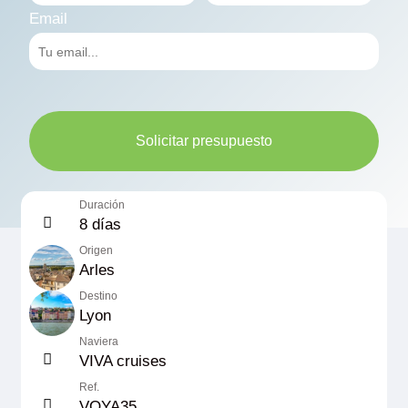
Email
Solicitar presupuesto
Duración
8 días
Origen
Arles
Destino
Lyon
Naviera
VIVA cruises
Ref.
VOYA35