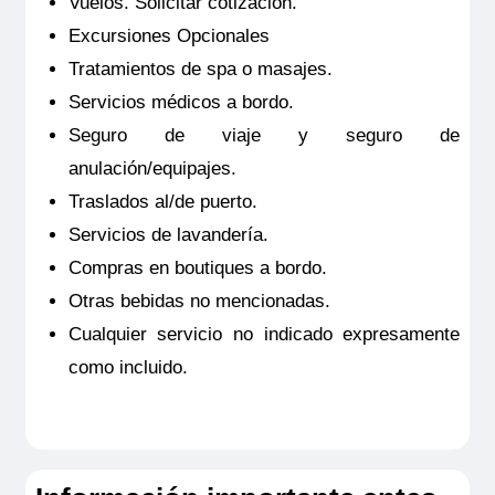
Vuelos. Solicitar cotización.
2.595€
Excursiones Opcionales
Tratamientos de spa o masajes.
Servicios médicos a bordo.
Reservar
Seguro de viaje y seguro de
Camarote con balcón francés, cuenta con TV de pantalla
anulación/equipajes.
plana, minibar incluido, productos de belleza RITUALS®,
secador de pelo, caja fuerte, aire acondicionado, ducha y
Traslados al/de puerto.
WC.
Servicios de lavandería.
Tamaño
19m
2
Compras en boutiques a bordo.
Ocupación máxima
Otras bebidas no mencionadas.
2
Cualquier servicio no indicado expresamente
Categoría
como incluido.
Premium