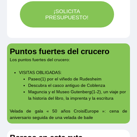
precedida de una escala en Rüdesheim ; el
¡SOLICITA
programa de excursiones puede modificarse.
PRESUPUESTO!
(1) Excursiones opcionales.
(2) Sujeto a oficios religiosos o celebraciones.
Puntos fuertes del crucero
Los puntos fuertes del crucero:
El abuso de alcohol es peligroso para la salud,
VISITAS OBLIGADAS:
beba con moderación.
Paseo(1) por el viñedo de Rudesheim
Descubra el casco antiguo de Coblenza
Maguncia y el Museo Gutenberg(1-2), un viaje por
Información válida para la edición 2026
la historia del libro, la imprenta y la escritura
Velada de gala « 50 años CroisiEurope »: cena de
aniversario seguida de una velada de baile