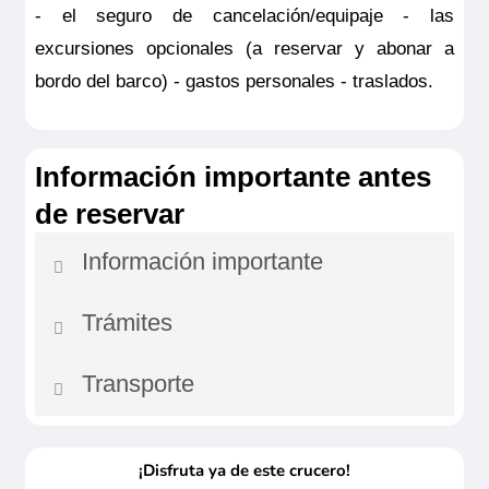
- el seguro de cancelación/equipaje - las
excursiones opcionales (a reservar y abonar a
bordo del barco) - gastos personales - traslados.
Información importante antes
de reservar
Información importante
Trámites
Por motivos de seguridad de navegación, la
empresa y el comandante del barco podrán
Transporte
Documento nacional de identidad o
cambiar el itinerario del crucero.
pasaporte en vigor obligatorio.
Los
Posibilidad de traslados privados a la
En función de la disponibilidad de
residentes fuera de la UE han de consultar con
¡Disfruta ya de este crucero!
demanda. Rogamos consulten
embarcadero, la escala en Rüdesheim puede ir
su embajada o consulado.