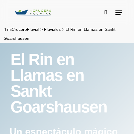
Skip
Menu
to
buscar
main
miCruceroFluvial
>
Fluviales
>
El Rin en Llamas en Sankt
content
Goarshausen
El Rin en
Llamas en
Sankt
Goarshausen
Un espectáculo mágico