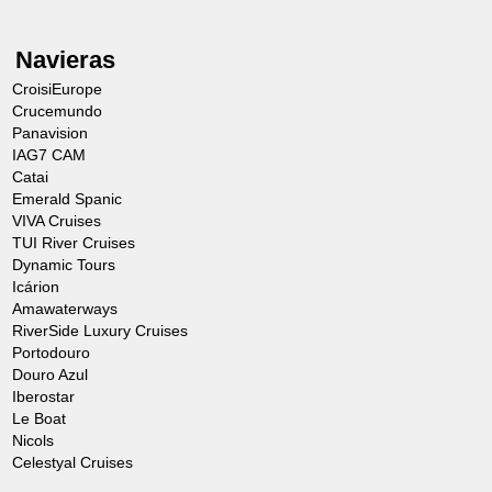
Navieras
CroisiEurope
Crucemundo
Panavision
IAG7 CAM
Catai
Emerald Spanic
VIVA Cruises
TUI River Cruises
Dynamic Tours
Icárion
Amawaterways
RiverSide Luxury Cruises
Portodouro
Douro Azul
Iberostar
Le Boat
Nicols
Celestyal Cruises