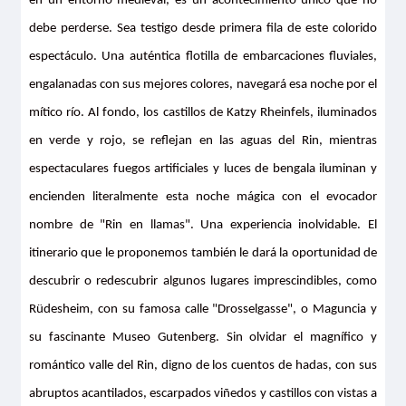
en un entorno medieval, es un acontecimiento único que no
debe perderse. Sea testigo desde primera fila de este colorido
espectáculo. Una auténtica flotilla de embarcaciones fluviales,
engalanadas con sus mejores colores, navegará esa noche por el
mítico río. Al fondo, los castillos de Katzy Rheinfels, iluminados
en verde y rojo, se reflejan en las aguas del Rin, mientras
espectaculares fuegos artificiales y luces de bengala iluminan y
encienden literalmente esta noche mágica con el evocador
nombre de "Rin en llamas". Una experiencia inolvidable. El
itinerario que le proponemos también le dará la oportunidad de
descubrir o redescubrir algunos lugares imprescindibles, como
Rüdesheim, con su famosa calle "Drosselgasse", o Maguncia y
su fascinante Museo Gutenberg. Sin olvidar el magnífico y
romántico valle del Rin, digno de los cuentos de hadas, con sus
abruptos acantilados, escarpados viñedos y castillos con vistas a