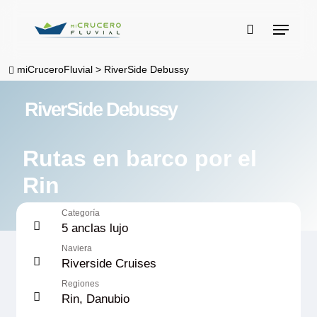
Skip
Menu
to
buscar
main
miCruceroFluvial
>
RiverSide Debussy
content
RiverSide Debussy
Rutas en barco por el
Rin
Categoría
5 anclas lujo
Naviera
Riverside Cruises
Regiones
Rin, Danubio