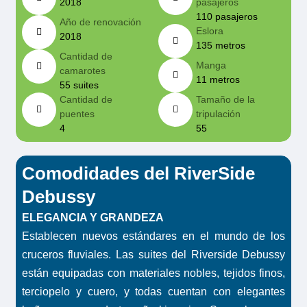
2018
pasajeros
110 pasajeros
Año de renovación
Eslora
2018
135 metros
Cantidad de
Manga
camarotes
11 metros
55 suites
Cantidad de
Tamaño de la
puentes
tripulación
4
55
Comodidades del RiverSide
Debussy
ELEGANCIA Y GRANDEZA
Establecen nuevos estándares en el mundo de los
cruceros fluviales. Las suites del Riverside Debussy
están equipadas con materiales nobles, tejidos finos,
terciopelo y cuero, y todas cuentan con elegantes