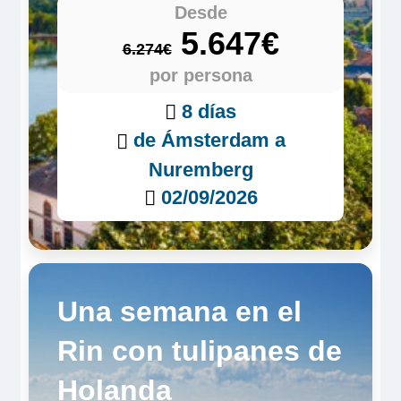
Desde
5.647€
6.274€
por persona
8 días
de Ámsterdam a
Nuremberg
02/09/2026
Una semana en el
Rin con tulipanes de
Holanda