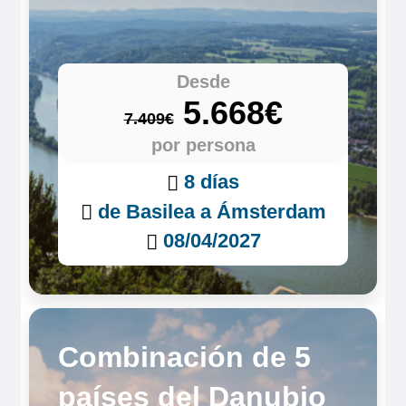
Desde
5.668€
7.409€
por persona
8 días
de Basilea a Ámsterdam
08/04/2027
Combinación de 5
países del Danubio