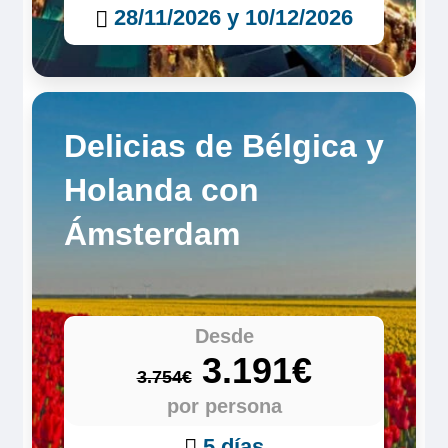
28/11/2026 y 10/12/2026
Delicias de Bélgica y
Holanda con
Ámsterdam
Desde
3.191€
3.754€
por persona
5 días