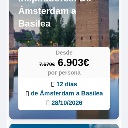
Ámsterdam a
Basilea
Desde
6.903€
7.670€
por persona
12 días
de Ámsterdam a Basilea
28/10/2026