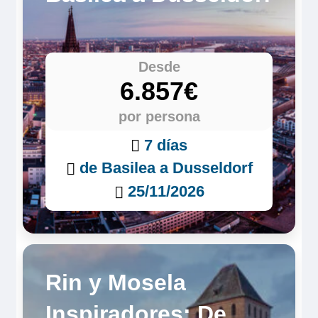
Desde
6.857€
por persona
7 días
de Basilea a Dusseldorf
25/11/2026
Rin y Mosela
Inspiradores: De