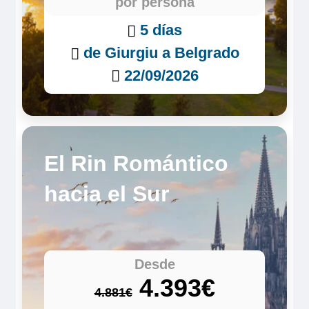
por persona
5 días
de Giurgiu a Belgrado
22/09/2026
El Rin Romántico
hacia el Sur
Desde
4.393€
4.881€