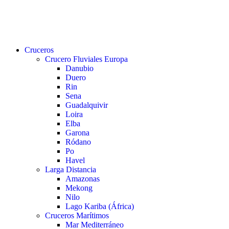
buscar
Menu
Cruceros
Crucero Fluviales Europa
Danubio
Duero
Rin
Sena
Guadalquivir
Loira
Elba
Garona
Ródano
Po
Havel
Larga Distancia
Amazonas
Mekong
Nilo
Lago Kariba (África)
Cruceros Marítimos
Mar Mediterráneo