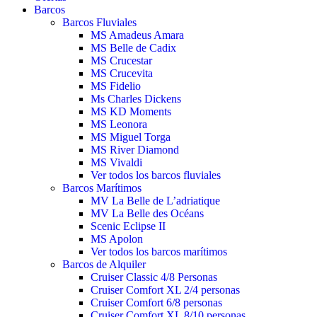
Barcos
Barcos Fluviales
MS Amadeus Amara
MS Belle de Cadix
MS Crucestar
MS Crucevita
MS Fidelio
Ms Charles Dickens
MS KD Moments
MS Leonora
MS Miguel Torga
MS River Diamond
MS Vivaldi
Ver todos los barcos fluviales
Barcos Marítimos
MV La Belle de L’adriatique
MV La Belle des Océans
Scenic Eclipse II
MS Apolon
Ver todos los barcos marítimos
Barcos de Alquiler
Cruiser Classic 4/8 Personas
Cruiser Comfort XL 2/4 personas
Cruiser Comfort 6/8 personas
Cruiser Comfort XL 8/10 personas