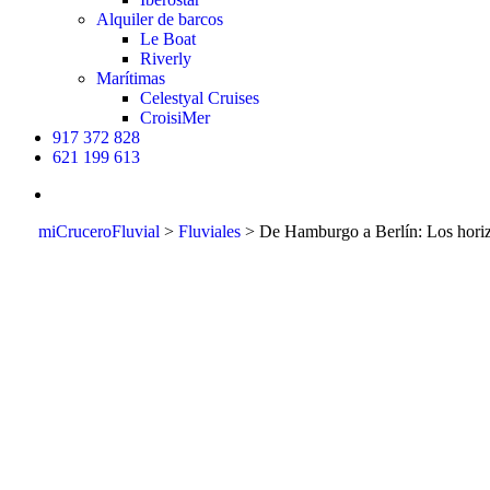
Alquiler de barcos
Le Boat
Riverly
Marítimas
Celestyal Cruises
CroisiMer
917 372 828
621 199 613
buscar
miCruceroFluvial
>
Fluviales
>
De Hamburgo a Berlín: Los horiz
De Hambu