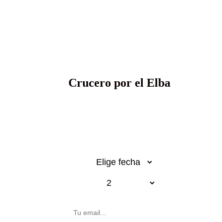
Los horiz
Crucero por el Elba
Desde 1.850€
p.p.
Fecha
Pasajeros
Email