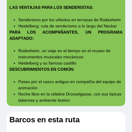
para la salud; beba con moderación.
Su equipo
LAS VENTAJAS PARA LOS SENDERISTAS:
La mochila
Información válida para la edición 2027
Es imprescindible llevar una mochila (máximo
Senderismo por los viñedos en terrazas de Rüdesheim
Heidelberg: ruta de senderismo a lo largo del Neckar
30L) que pueda contener un suéter, ropa
PARA LOS ACOMPAÑANTES, UN PROGRAMA
impermeable, picnic, una botella de agua y
ADAPTADO:
protección solar, esencial para las caminatas.
Rüdesheim, un viaje en el tiempo en el museo de
La elección de su mochila influirá en su
instrumentos musicales mecánicos
Heidelberg y su famoso castillo
comodidad y, por ende, en su disfrute durante
DESCUBRIMIENTOS EN COMÚN:
la caminata. Elija una mochila del tamaño
adecuado, resistente, con correas
Paseo por el casco antiguo en compañía del equipo de
animación
acolchonadas y material impermeable. No se
Noche libre en la célebre Drosselgasse, con sus típicas
transportan mochilas grandes.
tabernas y ambiente festivo
El calzado
Barcos en esta ruta
Un buen zapato debe ser, ante todo, cómodo y