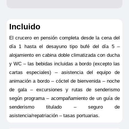
coberturas de la Póliza opción hasta
3.500
Incluido
NOTAS:
Este seguro opcional sólo es
El crucero en pensión completa desde la cena del
válido para clientes residentes en España
día 1 hasta el desayuno tipo bufé del día 5 –
y deberá ser contratado y pagado en el
alojamiento en cabina doble climatizada con ducha
momento de la confirmación del viaje. Las
y WC – las bebidas incluidas a bordo (excepto las
coberturas del seguro son válidas
cartas especiales) – asistencia del equipo de
solamente para los servicios contratados
animación a bordo – cóctel de bienvenida – noche
en la propia agencia donde se emitió el
de gala – excursiones y rutas de senderismo
seguro.
según programa – acompañamiento de un guía de
senderismo titulado – seguro de
asistencia/repatriación – tasas portuarias.