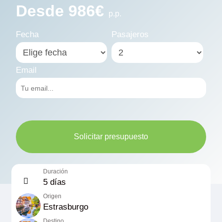
Desde 986€
p.p.
Fecha
Pasajeros
Email
Solicitar presupuesto
Duración
5 días
Origen
Estrasburgo
Destino