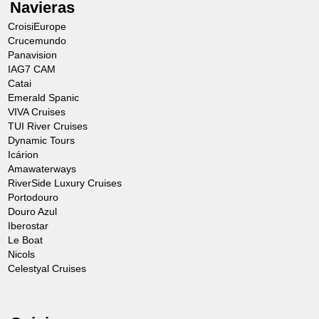
Navieras
CroisiEurope
Crucemundo
Panavision
IAG7 CAM
Catai
Emerald Spanic
VIVA Cruises
TUI River Cruises
Dynamic Tours
Icárion
Amawaterways
RiverSide Luxury Cruises
Portodouro
Douro Azul
Iberostar
Le Boat
Nicols
Celestyal Cruises