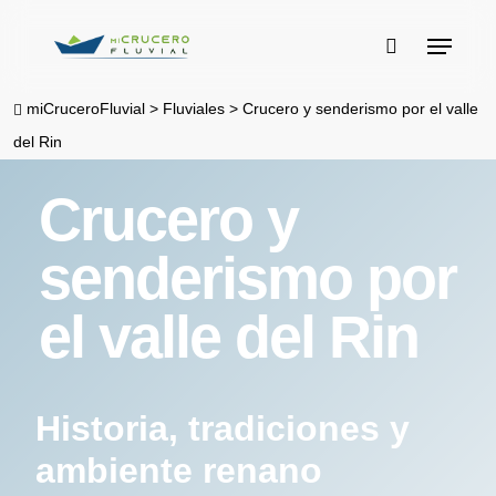
Skip
Menu
to
buscar
main
miCruceroFluvial
>
Fluviales
>
Crucero y senderismo por el valle
content
del Rin
Crucero y
senderismo por
el valle del Rin
Historia, tradiciones y
ambiente renano