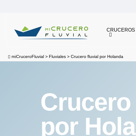
Skip
to
main
CRUCEROS
content
miCruceroFluvial
>
Fluviales
>
Crucero fluvial por Holanda
Crucero 
por Hol