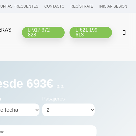
UNTAS FRECUENTES
CONTACTO
REGÍSTRATE
INICIAR SESIÓN
ERAS
917 372
621 199
bus
828
613
esde 693€
p.p.
a
Pasajeros