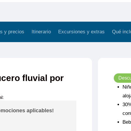
s y precios
Itinerario
Excursiones y extras
Qué incl
cero fluvial por
Descu
Niñ
alo
l:
30%
omociones aplicables!
con
Beb