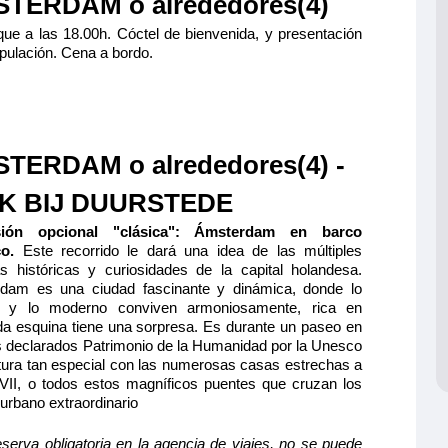
TERDAM o alrededores(4)
anorámica del
 Schmitter
y cómoda con
pe
Último camarote
viduales, baño
828€
ue a las 18.00h. Cóctel de bienvenida, y presentación
TERMEDIO 1 CAMA DOBLE -
cha y aseo
ción máxima
974€
TERMEDIO 1 CAMA DOBLE -
ción máxima
Reservar
as incluidas),
ripulación. Cena a bordo.
e
CAT B
a en el puente
CAT B
anorámica del
PERIOR 2 CAMAS
lio y cómodo
Último camarote
lio y cómodo
ande, baño
ción máxima
 grande,
947€
S CAT B
cha y aseo
828€
1.114€
Reservar
para personas
954€
as incluidas),
reducida, baño
lio y cómodo
o en el puente
s incluidas),
cés y ventanal
TERDAM o alrededores(4) -
ece una vista
828€
o en el puente
cama grande
Último camarote
974€
Último camarote
ción máxima
as correderas,
año (lavabo,
INCIPAL 1 CAMA DOBLE CAT A
K BIJ DUURSTEDE
elevisión, caja
Reservar
Reservar
ventanas altas
lio y cómodo
Último camarote
sión opcional "clásica": Ámsterdam en barco
ande, baño
752€
co
.
Este recorrido le dará una idea de las múltiples
cha y aseo
885€
Reservar
as incluidas),
ción máxima
as históricas y curiosidades de la capital holandesa.
ción máxima
visión, caja
dam es una ciudad fascinante y dinámica, donde lo
l con grandes
Último camarote
o y lo moderno conviven armoniosamente, rica en
iani
ción máxima
cada esquina tiene una sorpresa. Es durante un paseo en
Reservar
PERIOR 2 CAMAS
es declarados Patrimonio de la Humanidad por la Unesco
ctura tan especial con las numerosas casas estrechas a
S CAT A
 XVII, o todos estos magníficos puentes que cruzan los
lio y cómodo
ción máxima
pe
urbano extraordinario
de separable,
867€
 ducha y aseo
1.020€
TERMEDIO 2 CAMAS
as incluidas),
eserva obligatoria en la agencia de viajes, no se puede
e