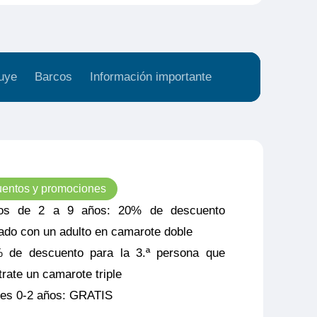
uye
Barcos
Información importante
entos y promociones
os de 2 a 9 años: 20% de descuento
jado con un adulto en camarote doble
 de descuento para la 3.ª persona que
trate un camarote triple
es 0-2 años: GRATIS