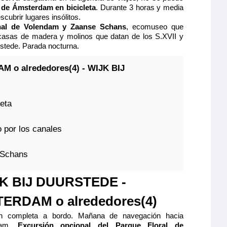
o en el puente
S CAT A
a de Ámsterdam en bicicleta
. Durante 3 horas y media
ta panorámica
PERIOR 2 CAMAS
Quedan 2 camarotes
cubrir lugares insólitos.
lio y cómodo
de separable,
nal de Volendam y Zaanse Schans
, ecomuseo que
S - ADAPTADA CAT B
867€
Reservar
 ducha y aseo
1.000€
asas de madera y molinos que datan de los S.XVII y
as incluidas),
lio y cómodo
rstede. Parada nocturna.
o en el puente
cés y ventanal
INCIPAL 2 CAMAS CAT A
828€
as correderas,
 dos camas
974€
Quedan 2 camarotes
ción máxima
acondicionada
lio y cómodo
M o alrededores(4) - WIJK BIJ
tado (lavabo,
individuales,
Reservar
752€
elevisión, caja
 ducha y aseo
885€
Quedan 2 camarotes
ventanas altas
as incluidas),
visión, caja
Reservar
eta
l con grandes
ción máxima
Quedan 3 camarotes
Reservar
 por los canales
ción máxima
 Schans
ción máxima
K BIJ DUURSTEDE -
e
ERDAM o alrededores(4)
INCIPAL 2 CAMAS
n completa a bordo. Mañana de navegación hacia
S SUITE CAT B
dam.
Excursión opcional del Parque Floral de