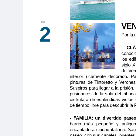
VE
2
Por la
- CLÁ
conoci
los ed
siglo X
de Ven
interior ricamente decorado. P
pinturas de Tintoretto y Verone
Suspiros para llegar a la prisión.
prisioneros de la sala del tribu
disfrutará de espléndidas vistas 
de tiempo libre para descubrir l
- FAMILIA:
un divertido pase
barrio más pequeño y antigu
encantadora ciudad italiana: Sa
paseo, con sus canales, puentes 