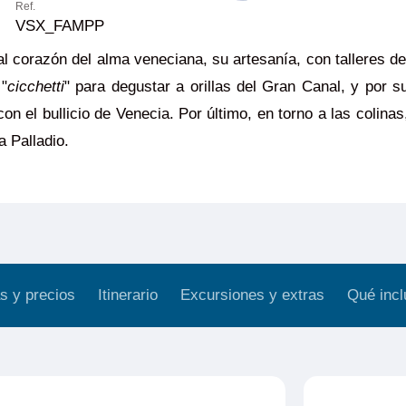
Ref.
VSX_FAMPP
l corazón del alma veneciana, su artesanía, con talleres d
 "
cicchetti
" para degustar a orillas del Gran Canal, y por 
n el bullicio de Venecia. Por último, en torno a las colinas
a Palladio.
s y precios
Itinerario
Excursiones y extras
Qué incl