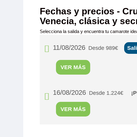
Fechas y precios - Cru
Venecia, clásica y sec
Selecciona la salida y encuentra tu camarote idea
11/08/2026
Desde 989€
Sal
VER MÁS
MS Michel
16/08/2026
Desde 1.224€
¡P
PUENTE PR
SEPARABLE
VER MÁS
Camarote amp
con cama gran
baño (lavabo,
privados, toall
MS Michel
secador, televisión, caja fuerte y radio. Situad