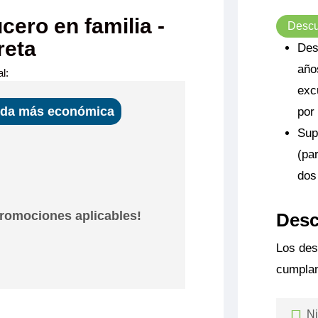
cero en familia -
Descu
reta
Des
añ
l:
exc
ida más económica
por
Sup
(pa
dos
angelo
romociones aplicables!
Desc
INCIPAL 2 CAMAS
Los des
S CAT C
lio y cómodo
cumplan
de separable,
989€
 ducha y aseo
as incluidas),
angelo
o en el puente
Ni