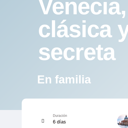
Venecia,
clásica 
secreta
En familia
Duración
6 días