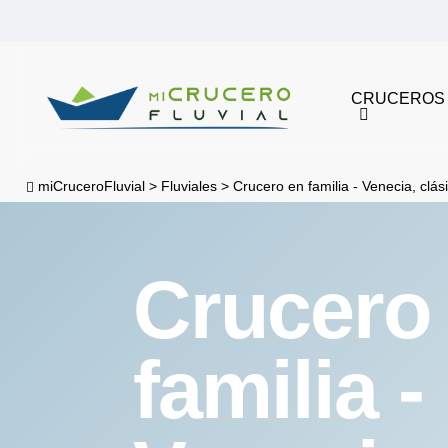
Skip
to
main
CRUCEROS
content
miCruceroFluvial
>
Fluviales
>
Crucero en familia - Venecia, clás
Crucero
familia -