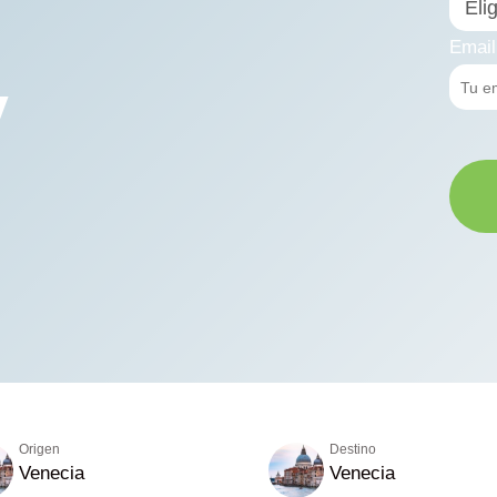
Email
y
Origen
Destino
Venecia
Venecia