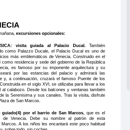
NECIA
 mañana,
excursiones opcionales:
SICA
: visita guiada al Palacio Ducal
.
También
do como Palazzo Ducale, el Palacio Ducal es uno de
ificios más emblemáticos de Venecia. Construido en el
I como residencia y sede del gobierno de la República
ecia, es famoso por su imponente arquitectura y su
aseará por las estancias del palacio y admirará las
se y, a continuación, cruzará el famoso Puente de los
 Construida en el siglo XVI, se utilizaba para llevar a los
nal al calabozo. Desde los balcones y ventanas también
de la Serenísima y sus canales. Tras la visita, disfrute
a Plaza de San Marcos.
o guiado(4) por el barrio de San Marcos,
que es el
o de Venecia. Debe su nombre al patrón de esta
n Marcos. A los niños les encantará este poco habitual
y, sobre todo, sin coches.