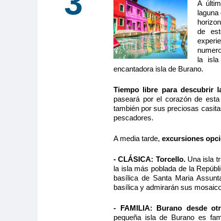
3
A últi
laguna 
horizon
de est
experi
numero
la isl
encantadora isla de Burano.
Tiempo libre para descubrir l
paseará por el corazón de esta
también por sus preciosas casita
pescadores.
A media tarde,
excursiones opc
- CLÁSICA: Torcello.
Una isla tr
la isla más poblada de la Repúb
basílica de Santa Maria Assunta
basílica y admirarán sus mosaico
- FAMILIA: Burano desde otra
pequeña isla de Burano es fa