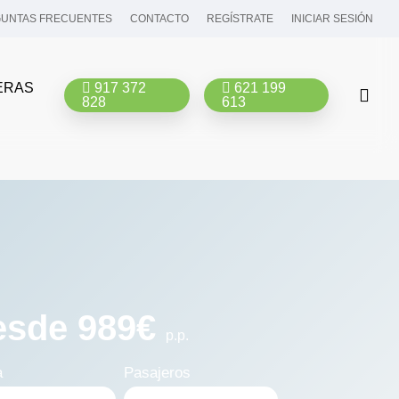
UNTAS FRECUENTES
CONTACTO
REGÍSTRATE
INICIAR SESIÓN
ERAS
917 372
621 199
bus
828
613
esde 989€
p.p.
a
Pasajeros