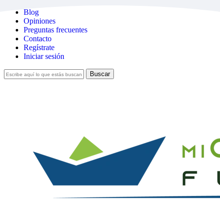
Skip
Blog
to
Opiniones
main
Preguntas frecuentes
content
Contacto
Regístrate
Iniciar sesión
Buscar
Cerrar