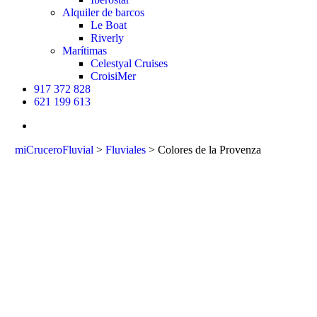
Alquiler de barcos
Le Boat
Riverly
Marítimas
Celestyal Cruises
CroisiMer
917 372 828
621 199 613
buscar
miCruceroFluvial
>
Fluviales
>
Colores de la Provenza
Colores de la
Provenza