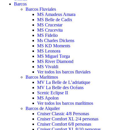
Barcos
Barcos Fluviales
MS Amadeus Amara
MS Belle de Cadix
MS Crucestar
MS Crucevita
MS Fidelio
Ms Charles Dickens
MS KD Moments
MS Leonora
MS Miguel Torga
MS River Diamond
MS Vivaldi
Ver todos los barcos fluviales
Barcos Marítimos
MV La Belle de L’adriatique
MV La Belle des Océans
Scenic Eclipse II
MS Apolon
Ver todos los barcos marítimos
Barcos de Alquiler
Cruiser Classic 4/8 Personas
Cruiser Comfort XL 2/4 personas
Cruiser Comfort 6/8 personas
Cruiser Comfort XL 8/10 personas