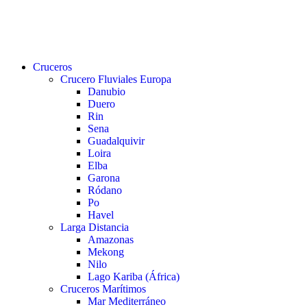
buscar
Menu
Cruceros
Crucero Fluviales Europa
Danubio
Duero
Rin
Sena
Guadalquivir
Loira
Elba
Garona
Ródano
Po
Havel
Larga Distancia
Amazonas
Mekong
Nilo
Lago Kariba (África)
Cruceros Marítimos
Mar Mediterráneo