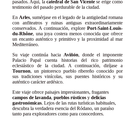
pasados. Aquí, la
catedral de San Vicente
se erige como
testimonio del pasado perdurable de la ciudad.
En
Arles
, sumérjase en el legado de la antigüedad romana
con anfiteatros y ruinas antiguas extraordinariamente
conservados. A continuación, explore
Port-Saint-Louis-
du-Rhône
, una joya costera menos conocida que ofrece
un encanto auténtico y primitivo y la proximidad al mar
Mediterráneo.
Su viaje continúa hacia
Aviñón
, donde el imponente
Palacio Papal cuenta historias del rico patrimonio
eclesiástico de la ciudad. A continuación, diríjase a
Tournon
, un pintoresco pueblo ribereño conocido por
sus tradiciones vinícolas, sus puentes históricos y su
auténtico carácter ardésico.
Este viaje ofrece paisajes impresionantes, fragantes
campos de lavanda
,
pueblos rústicos
y
delicias
gastronómicas
. Lejos de las rutas turísticas habituales,
descubra la verdadera esencia del Ródano, un paraíso
tanto para exploradores como para conocedores.