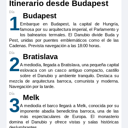
Itinerario desde Budapest
perfectamente equipados con TV de pantalla plana, cafetera
Nespresso, minibar incluido, productos de belleza de
Reservar
RITUALS®, secador de pelo, caja fuerte, aire acondicionado,
Budapest
1
ducha y WC.
Tamaño
Embarque en Budapest, la capital de Hungría,
Camarote doble estándar ubicada en puente principal
(cubierta Emerald) con ventana alta. Camarotes exteriores
famosa por su arquitectura imperial, el Parlamento y
16m
2
perfectamente equipados con TV de pantalla plana, cafetera
los balnearios termales. El Danubio divide Buda y
Ocupación máxima
Nespresso, minibar incluido, productos de belleza de
Pest, unidas por puentes emblemáticos como el de las
RITUALS®, secador de pelo, caja fuerte, aire acondicionado,
2
Cadenas. Prevista navegación a las 18:00 horas.
ducha y WC.
Categoría
Tamaño
Bratislava
2
Premium
16m
2
A mediodía, llegada a Bratislava, una pequeña capital
Ocupación máxima
eslovaca con un casco antiguo compacto, castillo
2
sobre el Danubio y ambiente tranquilo. Destaca su
mezcla de arquitectura barroca, comunista y moderna.
Categoría
Navegación por la tarde.
Premium
Melk
3
A mediodía el barco llegará a Melk, conocida por su
imponente abadía benedictina barroca, una de las
más espectaculares de Europa. El monasterio
domina el Danubio y ofrece vistas y salas históricas
deslumbrantes.