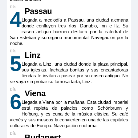
Passau
4
MS Viva Enjoy
Double Cabin aft Ruby
Llegada a mediodía a Passau, una ciudad alemana
donde confluyen tres ríos: Danubio, Inn e Ilz. Su
casco antiguo barroco destaca por la catedral de
2.250€
San Esteban y su órgano monumental. Navegación por la
noche.
MS Viva Enjoy
Double Cabin aft Ruby
Linz
5
Reservar
Llegada a Linz, una ciudad donde la plaza principal,
2.250€
sus iglesias, fachadas bonitas y sus encantadoras
Camarote doble estándar ubicada en puente intermedio
tiendas te invitan a pasear por su casco antiguo. No
(cubierta Ruby) con balcón francés. Camarotes exteriores
se vaya sin probar su famosa tarta, Linz.
perfectamente equipados con TV de pantalla plana, cafetera
Nespresso, minibar incluido, productos de belleza de
Reservar
Viena
RITUALS®, secador de pelo, caja fuerte, aire acondicionado,
6
ducha y WC.
Llegada a Viena por la mañana. Esta ciudad imperial
Tamaño
Camarote doble estándar ubicada en puente intermedio
está repleta de palacios como Schönbrunn y
(cubierta Ruby) con balcón francés. Camarotes exteriores
16m
2
Hofburg, y es cuna de la música clásica. Su café
perfectamente equipados con TV de pantalla plana, cafetera
vienés y sus museos la convierten en una de las capitales
Ocupación máxima
Nespresso, minibar incluido, productos de belleza de
RITUALS®, secador de pelo, caja fuerte, aire acondicionado,
culturales de Europa. Navegación nocturna.
2
ducha y WC.
Categoría
Budapest
Tamaño