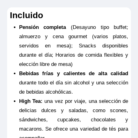
3.500
Incluido
NOTAS:
Este seguro opcional sólo es
Pensión completa
(Desayuno tipo buffet;
válido para clientes residentes en España
MS Viva Enjoy
almuerzo y cena gourmet (varios platos,
y deberá ser contratado y pagado en el
Double Cabin Diamond
servidos en mesa); Snacks disponibles
momento de la confirmación del viaje. Las
durante el día; Horarios de comida flexibles y
coberturas del seguro son válidas
2.595€
elección libre de mesa)
solamente para los servicios contratados
MS Viva Enjoy
Bebidas frías y calientes de alta calidad
en la propia agencia donde se emitió el
Double Cabin Diamond
Reservar
durante todo el día sin alcohol y una selección
seguro.
2.595€
de bebidas alcohólicas.
Camarote doble estándar ubicada en puente superior
(cubierta Diamond) con balcón francés. Camarotes exteriores
High Tea:
una vez por viaje, una selección de
perfectamente equipados con TV de pantalla plana, cafetera
Nespresso, minibar incluido, productos de belleza de
delicias dulces y saladas, como scones,
Reservar
RITUALS®, secador de pelo, caja fuerte, aire acondicionado,
ducha y WC.
sándwiches, cupcakes, chocolates y
Tamaño
macarons. Se ofrece una variedad de tés para
Camarote doble estándar ubicada en puente superior
(cubierta Diamond) con balcón francés. Camarotes exteriores
16m
2