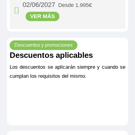
02/06/2027
Desde 1.995€
VER MÁS
Descuentos y promociones
Descuentos aplicables
Los descuentos se aplicarán siempre y cuando se
MS Viva Enjoy
cumplan los requisitos del mismo.
Double Cabin Emerald
1.995€
MS Viva Enjoy
Double Cabin Emerald
Reservar
1.995€
Camarote doble estándar ubicada en puente principal
(cubierta Emerald) con ventana alta. Camarotes exteriores