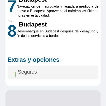
7
Premium
16m
2
Navegación de madrugada y llegada a mediodía de
nuevo a Budapest. Aproveche al máximo las últimas
Ocupación máxima
horas en esta ciudad.
2
Budapest
Categoría
8
Premium
Desembarque en Budapest después del desayuno y
fin de los servicios a bordo.
Extras y opciones
MS Viva Enjoy
Seguros
Double Cabin Ruby
2.295€
MS Viva Enjoy
Double Cabin Ruby