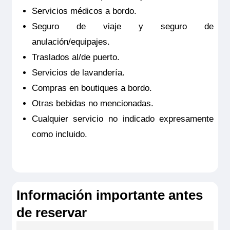
Servicios médicos a bordo.
MS Viva Enjoy
Seguro de viaje y seguro de
Suite Diamond
anulación/equipajes.
3.295€
Traslados al/de puerto.
Servicios de lavandería.
Compras en boutiques a bordo.
Reservar
Otras bebidas no mencionadas.
Cualquier servicio no indicado expresamente
Suite ubicada en puente superior con balcón francés.
Camarote exterior con sala de estar, TV de pantalla plana,
como incluido.
minibar incluido, productos de belleza de RITUALS®,
secador de pelo, caja fuerte, aire acondicionado, ducha y
WC. Crédito de lavandería de 50€ por camarote y cafetera
Nespresso.
Tamaño
24m
2
Información importante antes
Ocupación máxima
2
de reservar
Categoría