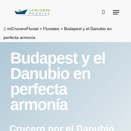
Skip
Menu
to
buscar
main
miCruceroFluvial
>
Fluviales
>
Budapest y el Danubio en
content
perfecta armonía
Budapest y el
Danubio en
perfecta
armonía
Crucero por el Danubio