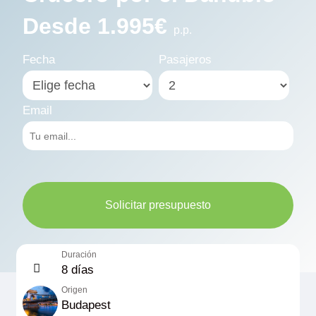
Desde 1.995€
p.p.
Fecha
Pasajeros
Email
Solicitar presupuesto
Duración
8 días
Origen
Budapest