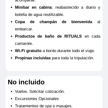
acompañar.
perfectamente equipados con TV de pantalla plana, cafetera
Ocupación máxima
Nespresso, minibar incluido, productos de belleza de
Minibar en cabina
: reabastecido a diario y
RITUALS®, secador de pelo, caja fuerte, aire acondicionado,
2
ducha y WC.
botella de agua reutilizable.
Categoría
Tamaño
Premium
Copa de champán de bienvenida
al
16m
2
embarcar.
Ocupación máxima
2
Productos de baño de RITUALS
en cada
Categoría
camarote.
Premium
Wi-Fi gratuito
a bordo durante todo el viaje.
Propinas incluidas
para toda la tripulación.
No incluido
Vuelos. Solicitar cotización.
Excursiones Opcionales
Tratamientos de spa o masajes.