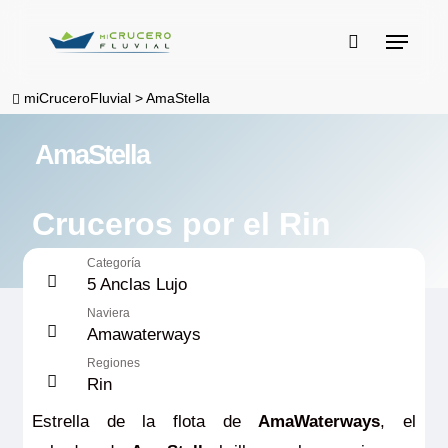
Skip
Menu
to
buscar
main
miCruceroFluvial
>
AmaStella
content
AmaStella
Cruceros por el Rin
Categoría
5 Anclas Lujo
Naviera
Amawaterways
Regiones
Rin
Estrella de la flota de
AmaWaterways
, el