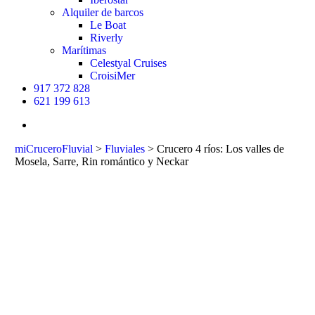
Alquiler de barcos
Le Boat
Riverly
Marítimas
Celestyal Cruises
CroisiMer
917 372 828
621 199 613
buscar
miCruceroFluvial
>
Fluviales
>
Crucero 4 ríos: Los valles de
Mosela, Sarre, Rin romántico y Neckar
Crucero 4 ríos:
Los valles de
Mosela, Sarre,