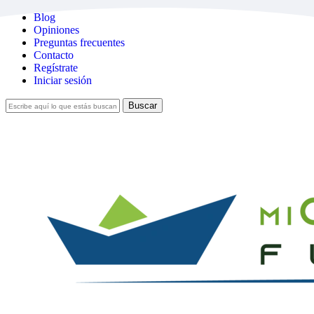
Skip
Blog
to
Opiniones
main
Preguntas frecuentes
content
Contacto
Regístrate
Iniciar sesión
Buscar
Cerrar