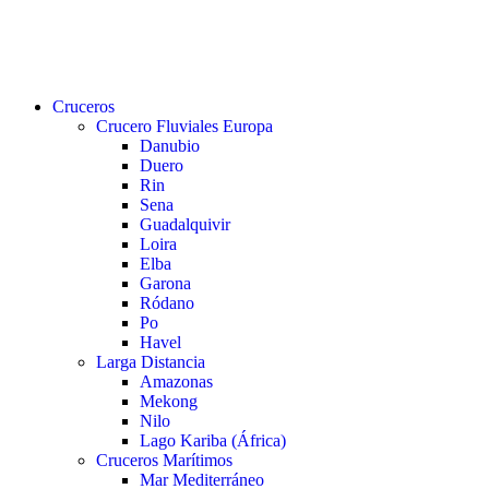
buscar
Menu
Cruceros
Crucero Fluviales Europa
Danubio
Duero
Rin
Sena
Guadalquivir
Loira
Elba
Garona
Ródano
Po
Havel
Larga Distancia
Amazonas
Mekong
Nilo
Lago Kariba (África)
Cruceros Marítimos
Mar Mediterráneo