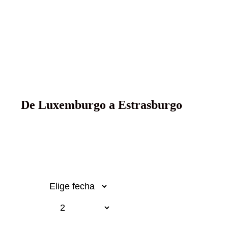
Rin romántico y
Neckar
De Luxemburgo a Estrasburgo
Desde 1.169€
p.p.
Fecha
Pasajeros
Email