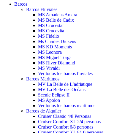
Barcos
Barcos Fluviales
MS Amadeus Amara
MS Belle de Cadix
MS Crucestar
MS Crucevita
MS Fidelio
Ms Charles Dickens
MS KD Moments
MS Leonora
MS Miguel Torga
MS River Diamond
MS Vivaldi
Ver todos los barcos fluviales
Barcos Marítimos
MV La Belle de L’adriatique
MV La Belle des Océans
Scenic Eclipse II
MS Apolon
Ver todos los barcos marítimos
Barcos de Alquiler
Cruiser Classic 4/8 Personas
Cruiser Comfort XL 2/4 personas
Cruiser Comfort 6/8 personas
Cruiser Comfort XL 8/10 personas