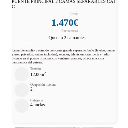
PUENTE PRINCIPAL 2 CAMAS SEPARABLES CAT
C
1.470€
Quedan 2 camarotes
Reservar
Camarote amplio y cómodo con cama grande separable, baño (lavabo, ducha
y aseo privados, toallas incluidas), secador, televisión, caja fuerte y radio.
Situado en el puente principal con ventanas grandes, ofrece una vista
panorámica del paisaje.
Tamaño
2
12.00m
Ocupación máxima
2
Categoría
4 anclas